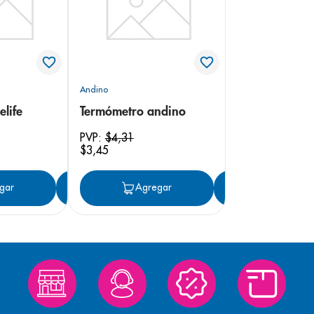
Andino
elife
Termómetro andino
PVP:
$
4
,
31
$
3
,
45
gar
Agregar
Agregar
Agregar