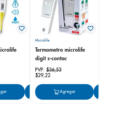
Microlife
crolife
Termometro microlife
digit s-contac
PVP:
$
36
,
53
$
29
,
22
gar
Agregar
Agregar
Agregar