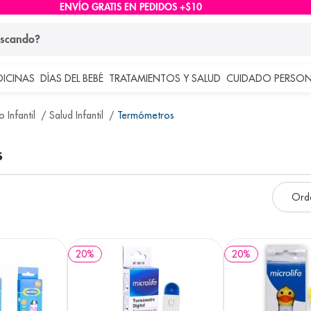
ENVÍO GRATIS EN PEDIDOS +$10
ndo?
DICINAS
DÍAS DEL BEBÉ
TRATAMIENTOS Y SALUD
CUIDADO PERSON
 más buscados
 Infantil
Salud Infantil
Termómetros
lar
s
20
%
20
%
e