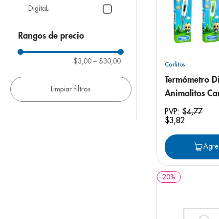
9
.
pediasure
DigitaL
10
.
panolini
Rangos de precio
$3,00
–
$30,00
Carlitos
Termómetro Di
Animalitos Car
PVP:
$
4
,
77
$
3
,
82
Agre
20
%