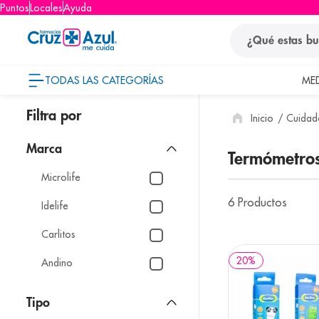
Puntos
Locales
Ayuda
¿Qué estas busca
TODAS LAS CATEGORÍAS
ME
términos
Cuidado
1
.
protector so
2
.
pañales
Marca
Termómetro
3
.
eucerin
Microlife
4
.
cerave
6
Productos
Idelife
5
.
nivea
Carlitos
6
.
bioderma
20
%
Andino
7
.
shampoo
8
.
desodorant
Tipo