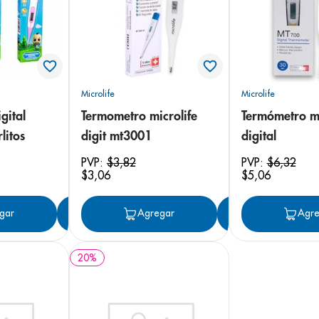
Microlife
Microlife
gital
Termometro microlife
Termómetro mi
litos
digit mt3001
digital
PVP:
$
3
,
82
PVP:
$
6
,
32
$
3
,
06
$
5
,
06
gar
Agregar
Agregar
Agregar
Agre
20
%