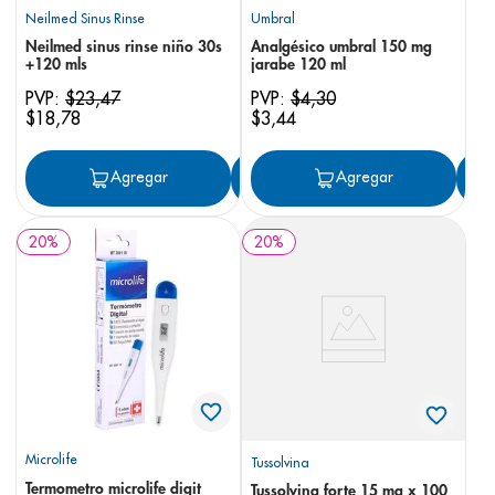
Neilmed Sinus Rinse
Umbral
Neilmed sinus rinse niño 30s
Analgésico umbral 150 mg
+120 mls
jarabe 120 ml
PVP:
$
23
,
47
PVP:
$
4
,
30
$
18
,
78
$
3
,
44
Agregar
Agregar
Agregar
20
%
20
%
Microlife
Tussolvina
Termometro microlife digit
Tussolvina forte 15 mg x 100