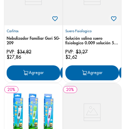
Carlitos
Suero Fisiologico
Nebulizador Familiar Gori SG-
Solución salina suero
209
fisiologico 0.009 solución 500
ml
PVP:
$
34
,
82
PVP:
$
3
,
27
$
27
,
86
$
2
,
62
Agregar
Agregar
Agregar
20
%
20
%