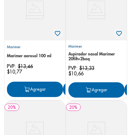
8
.
panolini
9
.
pediasure
10
.
desodorante
Marimer
Marimer
Aspirador nasal Marimer
Marimer aerosol 100 ml
20filt+2boq
PVP:
$
13
,
46
PVP:
$
13
,
33
$
10
,
77
$
10
,
66
Agregar
Agregar
Agregar
20
%
20
%