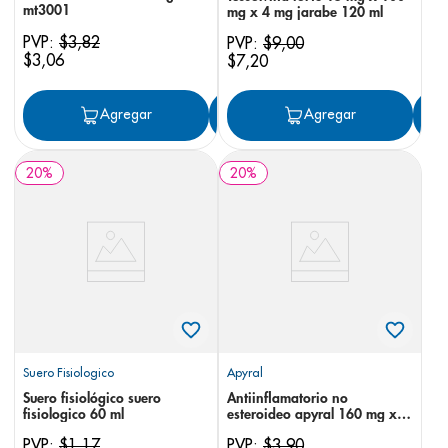
mt3001
mg x 4 mg jarabe 120 ml
PVP:
$
3
,
82
PVP:
$
9
,
00
$
3
,
06
$
7
,
20
Agregar
Agregar
Agregar
20
%
20
%
Suero Fisiologico
Apyral
Suero fisiológico suero
Antiinflamatorio no
fisiologico 60 ml
esteroideo apyral 160 mg x
5ml jarabe 120 ml
PVP:
$
1
,
17
PVP:
$
3
,
90