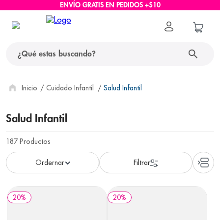
ENVÍO GRATIS EN PEDIDOS +$10
¿Qué estas buscando?
términos más buscados
Cuidado Infantil
Salud Infantil
1
.
protector solar
Salud Infantil
2
.
pañales
187
Productos
3
.
eucerin
4
.
cerave
5
.
nivea
6
.
shampoo
20
%
20
%
7
.
bioderma