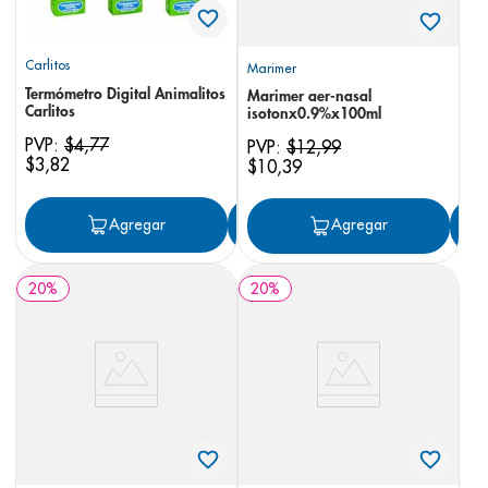
Carlitos
Marimer
Termómetro Digital Animalitos
Marimer aer-nasal
Carlitos
isotonx0.9%x100ml
PVP:
$
4
,
77
PVP:
$
12
,
99
$
3
,
82
$
10
,
39
Agregar
Agregar
Agregar
20
%
20
%