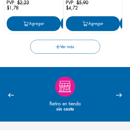
PVP:
$
2
,
23
PVP:
$
5
,
90
$
1
,
78
$
4
,
72
Agregar
Agregar
Agregar
Retiro en tienda
sin costo