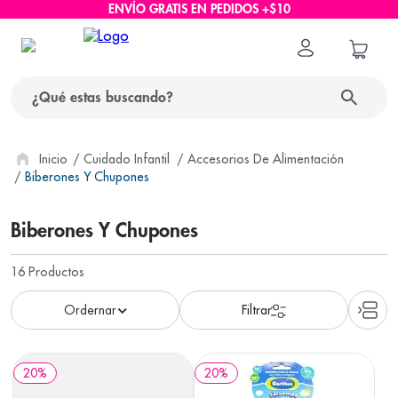
ENVÍO GRATIS EN PEDIDOS +$10
¿Qué estas buscando?
términos más buscados
Cuidado Infantil
Accesorios De Alimentación
Biberones Y Chupones
1
.
protector solar
Biberones Y Chupones
2
.
pañales
3
.
eucerin
16
Productos
4
.
cerave
5
.
nivea
6
.
shampoo
20
%
20
%
7
.
bioderma