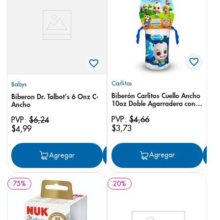
8
.
pediasure
9
.
panolini
10
.
prueba embarazo
Carlitos
Babys
Biberón Carlitos Cuello Ancho
Biberon Dr. Talbot's 6 Onz C-
10oz Doble Agarradera con
Ancho
Tetina Antigoteo
PVP:
$
4
,
66
PVP:
$
6
,
24
$
3
,
73
$
4
,
99
Agregar
Agregar
Agregar
75
%
20
%