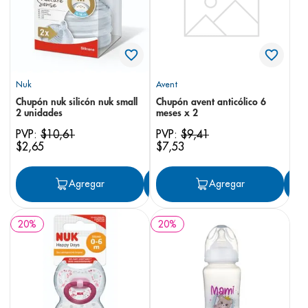
Nuk
Avent
Chupón nuk silicón nuk small
Chupón avent anticólico 6
2 unidades
meses x 2
PVP:
$
10
,
61
PVP:
$
9
,
41
$
2
,
65
$
7
,
53
Agregar
Agregar
Agregar
20
%
20
%