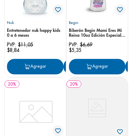
Nuk
Begin
Entretenedor nuk happy kids
Biberón Begin Mami Eres Mi
0 a 6 meses
Reina 10oz Edición Especial
(Niña)
PVP:
$
11
,
05
PVP:
$
6
,
69
$
8
,
84
$
5
,
35
Agregar
Agregar
Agregar
20
%
20
%