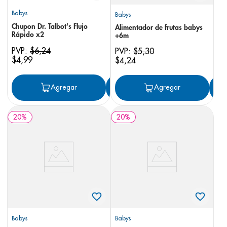
Babys
Babys
Chupon Dr. Talbot's Flujo
Alimentador de frutas babys
Rápido x2
+6m
PVP:
$
6
,
24
PVP:
$
5
,
30
$
4
,
99
$
4
,
24
Agregar
Agregar
Agregar
20
%
20
%
Babys
Babys