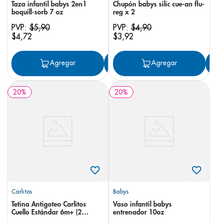
Taza infantil babys 2en1
Chupón babys silic cue-an flu-
boquill-sorb 7 oz
reg x 2
PVP:
$
5
,
90
PVP:
$
4
,
90
$
4
,
72
$
3
,
92
Agregar
Agregar
Agregar
20
%
20
%
Carlitos
Babys
Tetina Antigoteo Carlitos
Vaso infantil babys
Cuello Estándar 6m+ (2
entrenador 10oz
Unidades)