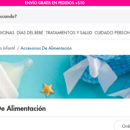
ENVÍO GRATIS EN PEDIDOS +$10
ndo?
DICINAS
DÍAS DEL BEBÉ
TRATAMIENTOS Y SALUD
CUIDADO PERSON
 más buscados
 Infantil
Accesorios De Alimentación
lar
 De Alimentación