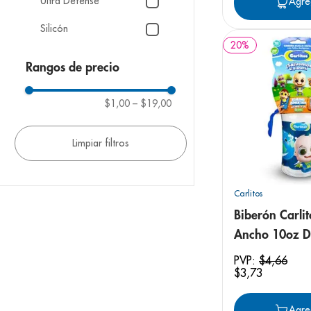
Ultra Defense
Agre
Silicón
20
%
Nelatón #10
Rangos de precio
Flujo regular
$1,00
–
$19,00
Flujo rápido
Clik-it Sorbete 360 D/a
Boquilla sorbete
Mostrar 3 más
Carlitos
Biberón Carlit
Ancho 10oz D
Agarradera co
PVP:
$
4
,
66
$
3
,
73
Antigoteo
Agre