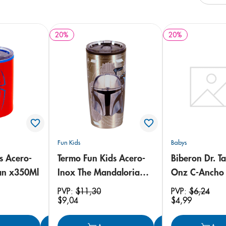
e
20
%
20
%
Fun Kids
Babys
s Acero-
Termo Fun Kids Acero-
Biberon Dr. Ta
an x350Ml
Inox The Mandalorian
Onz C-Ancho
x500Ml
PVP:
$
11
,
30
PVP:
$
6
,
24
$
9
,
04
$
4
,
99