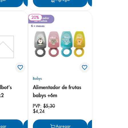
20
%
Babys
lbot's
Alimentador de frutas
x2
babys +6m
PVP:
$
5
,
30
$
4
,
24
gar
Agregar
Agregar
Agregar