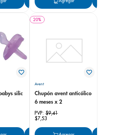
gar
Agregar
Agregar
Agregar
20
%
Avent
abys silic
Chupón avent anticólico
6 meses x 2
PVP:
$
9
,
41
$
7
,
53
gar
Agregar
Agregar
Agregar