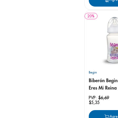
20
%
Begin
Biberón Begi
Eres Mi Reina
Edición Especi
PVP:
$
6
,
69
$
5
,
35
Agre