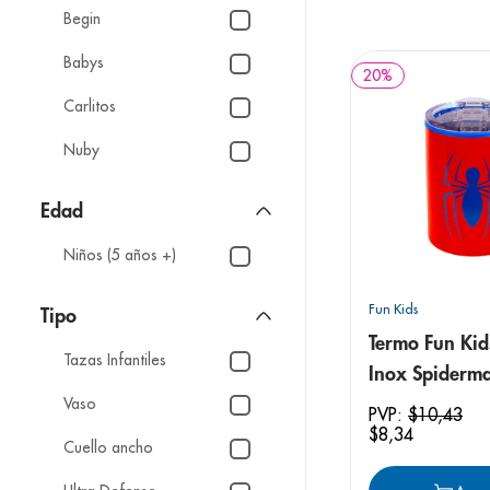
9
.
pediasure
Begin
10
.
desodorant
Babys
20
%
Carlitos
Nuby
Nuk
Edad
Disney
Niños (5 años +)
Avent
Fun Kids
Tipo
Termo Fun Kid
Tazas Infantiles
Inox Spiderm
Vaso
PVP:
$
10
,
43
$
8
,
34
Cuello ancho