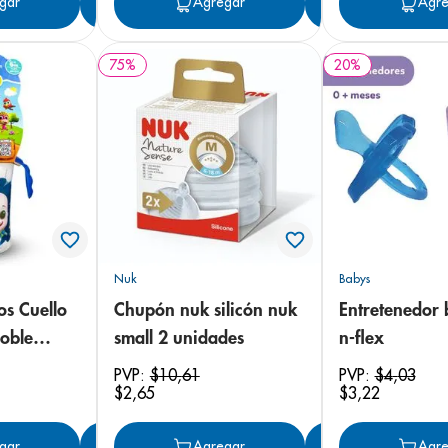
gar
Agregar
Agregar
Agregar
Agre
75
%
20
%
Nuk
Babys
os Cuello
Chupón nuk silicón nuk
Entretenedor b
oble
small 2 unidades
n-flex
n Tetina
PVP:
$
10
,
61
PVP:
$
4
,
03
$
2
,
65
$
3
,
22
gar
Agregar
Agregar
Agregar
Agre