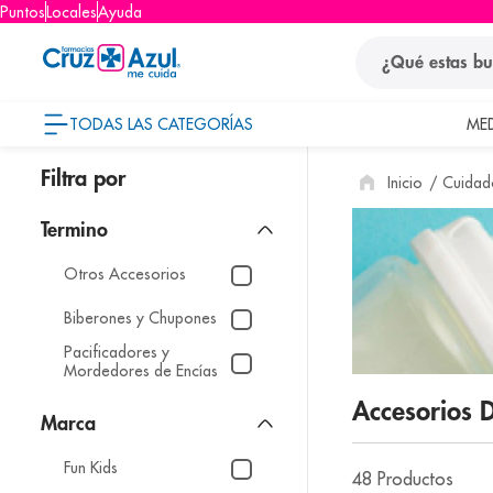
Puntos
Locales
Ayuda
¿Qué estas busca
TODAS LAS CATEGORÍAS
ME
términos
Cuidado
1
.
protector so
2
.
pañales
3
.
eucerin
Otros Accesorios
4
.
cerave
Biberones y Chupones
5
.
nivea
Pacificadores y
Mordedores de Encías
6
.
shampoo
Accesorios
7
.
bioderma
Marca
8
.
panolini
Fun Kids
48
Productos