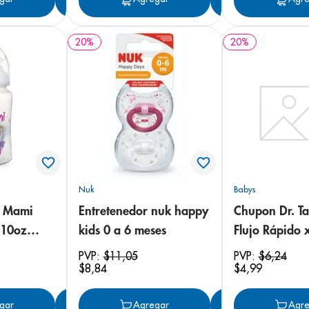
20
%
20
%
Nuk
Babys
n Mami
Entretenedor nuk happy
Chupon Dr. Ta
 10oz
kids 0 a 6 meses
Flujo Rápido 
al (Niña)
PVP:
$
11
,
05
PVP:
$
6
,
24
$
8
,
84
$
4
,
99
gar
Agregar
Agregar
Agregar
Agre