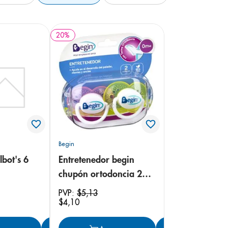
20
%
Begin
lbot's 6
Entretenedor begin
chupón ortodoncia 2
unidades
PVP:
$
5
,
13
$
4
,
10