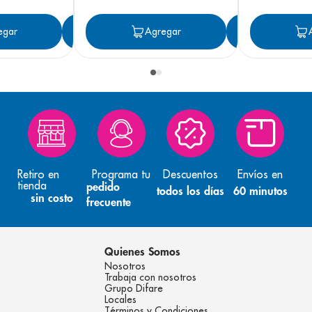
egar
Agregar
Agregar
Agreg
Retiro en
Programa tu
Descuentos
Envíos en
tienda
pedido
todos los días
60 minutos
sin costo
frecuente
Quienes Somos
Nosotros
Trabaja con nosotros
Grupo Difare
Locales
Términos y Condiciones