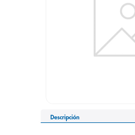
9
.
panolini
10
.
prueba emb
Descripción