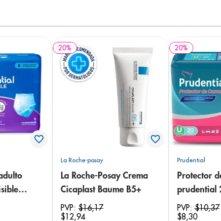
20
%
20
%
La Roche-posay
Prudential
adulto
La Roche-Posay Crema
Protector 
sible
Cicaplast Baume B5+
prudential
 18
PVP:
$
16
,
17
PVP:
$
10
,
37
$
12
,
94
$
8
,
30