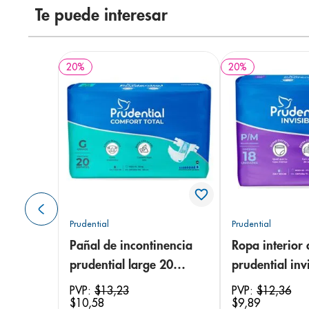
Te puede interesar
20
%
20
%
Prudential
Prudential
Pañal de incontinencia
Ropa interior 
prudential large 20
prudential invi
unidades
small/medium
PVP:
$
13
,
23
PVP:
$
12
,
36
$
10
,
58
$
9
,
89
unidades