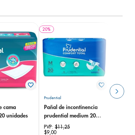
20
%
Prudential
de cama
Pañal de incontinencia
 20 unidades
prudential medium 20
unidades
PVP:
$
11
,
25
$
9
,
00