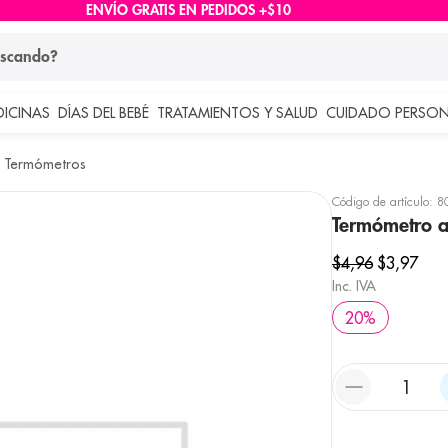
ENVÍO GRATIS EN PEDIDOS +$10
ndo?
DICINAS
DÍAS DEL BEBÉ
TRATAMIENTOS Y SALUD
CUIDADO PERSON
 más buscados
Termómetros
lar
Código de artículo
:
8
Termómetro 
$
4
,
96
$
3
,
97
Inc. IVA
20
%