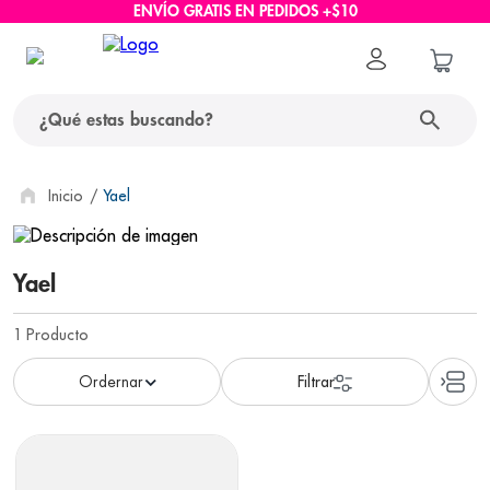
ENVÍO GRATIS EN PEDIDOS +$10
¿Qué estas buscando?
términos más buscados
Yael
1
.
protector solar
Yael
2
.
pañales
3
.
eucerin
1
Producto
4
.
cerave
5
.
nivea
6
.
shampoo
7
.
bioderma