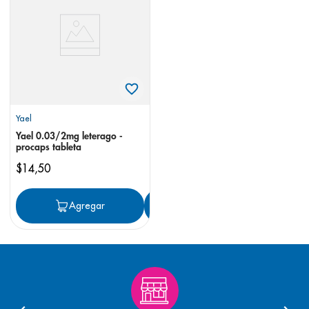
8
.
pediasure
9
.
panolini
10
.
prueba embarazo
Yael
Yael 0.03/2mg leterago -
procaps tableta
$
14
,
50
Agregar
Agregar