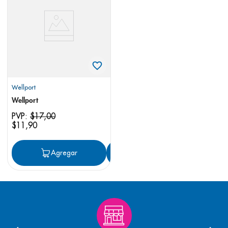
8
.
pediasure
9
.
panolini
10
.
prueba embarazo
Wellport
Wellport
PVP:
$
17
,
00
$
11
,
90
Agregar
Agregar