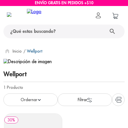
ENVÍO GRATIS EN PEDIDOS +$10
¿Qué estas buscando?
términos más buscados
Wellport
1
.
protector solar
Wellport
2
.
pañales
3
.
eucerin
1
Producto
4
.
cerave
5
.
nivea
6
.
shampoo
30
%
7
.
bioderma