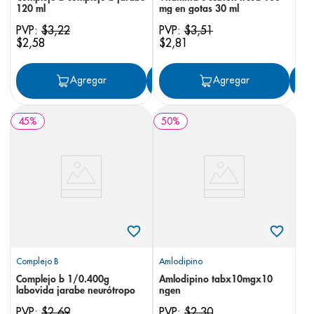
120 ml
mg en gotas 30 ml
PVP:
$
3
,
22
PVP:
$
3
,
51
$
2
,
58
$
2
,
81
Agregar
Agregar
Agregar
45
%
50
%
Complejo B
Amlodipino
Complejo b 1/0.400g
Amlodipino tabx10mgx10
labovida jarabe neurótropo
ngen
PVP:
$
2
,
69
PVP:
$
2
,
30