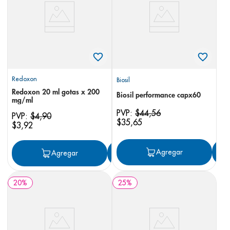
8
.
panolini
9
.
pediasure
10
.
prueba embarazo
Redoxon
Biosil
Redoxon 20 ml gotas x 200
Biosil performance capx60
mg/ml
PVP:
$
44
,
56
PVP:
$
4
,
90
$
35
,
65
$
3
,
92
Agregar
Agregar
Agregar
20
%
25
%