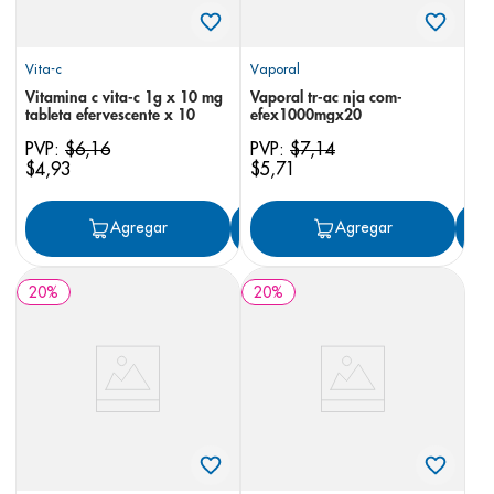
Vita-c
Vaporal
Vitamina c vita-c 1g x 10 mg
Vaporal tr-ac nja com-
tableta efervescente x 10
efex1000mgx20
PVP:
$
6
,
16
PVP:
$
7
,
14
$
4
,
93
$
5
,
71
Agregar
Agregar
Agregar
20
%
20
%