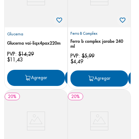
Ferro B Complex
Glucerna
Ferro b complex jarabe 240
Glucerna vai-liqx4pax220m
ml
PVP:
$
14
,
29
PVP:
$
5
,
99
$
11
,
43
$
4
,
49
Agregar
Agregar
Agregar
20
%
20
%