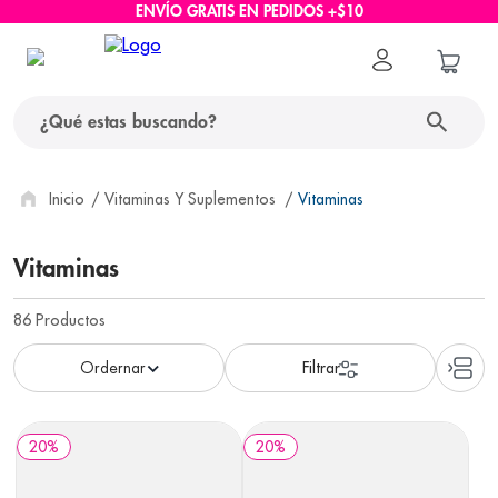
ENVÍO GRATIS EN PEDIDOS +$10
¿Qué estas buscando?
términos más buscados
Vitaminas Y Suplementos
Vitaminas
1
.
protector solar
Vitaminas
2
.
pañales
86
Productos
3
.
eucerin
4
.
cerave
5
.
nivea
6
.
shampoo
20
%
20
%
7
.
bioderma