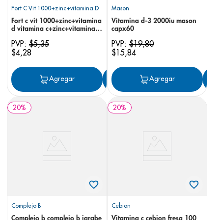
Fort C Vit 1000+zinc+vitamina D
Mason
Fort c vit 1000+zinc+vitamina
Vitamina d-3 2000iu mason
d vitamina c+zinc+vitamina d
capx60
comprimidos masticables x 12
PVP:
$
5
,
35
PVP:
$
19
,
80
$
4
,
28
$
15
,
84
Agregar
Agregar
Agregar
20
%
20
%
Complejo B
Cebion
Complejo b complejo b jarabe
Vitamina c cebion fresa 100