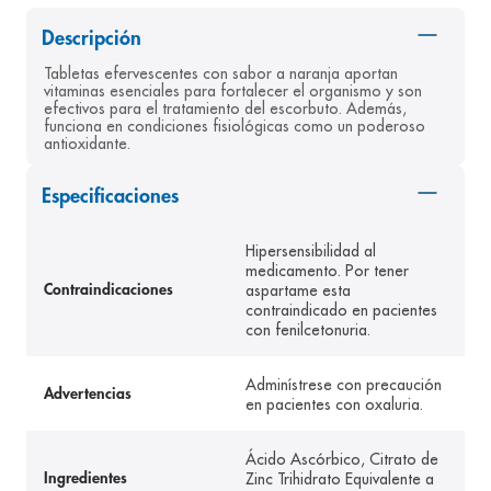
8
.
pediasure
Descripción
9
.
panolini
Tabletas efervescentes con sabor a naranja aportan 
vitaminas esenciales para fortalecer el organismo y son 
10
.
prueba embarazo
efectivos para el tratamiento del escorbuto. Además,  
funciona en condiciones fisiológicas como un poderoso 
antioxidante.
Especificaciones
Hipersensibilidad al
medicamento. Por tener
aspartame esta
Contraindicaciones
contraindicado en pacientes
con fenilcetonuria.
Adminístrese con precaución
Advertencias
en pacientes con oxaluria.
Ácido Ascórbico, Citrato de
Zinc Trihidrato Equivalente a
Ingredientes