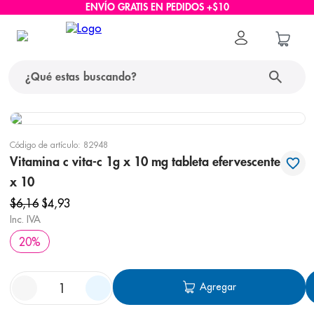
ENVÍO GRATIS EN PEDIDOS +$10
¿Qué estas buscando?
términos más buscados
Código de artículo
:
82948
1
.
protector solar
Vitamina c vita-c 1g x 10 mg tableta efervescente
x 10
2
.
pañales
$
6
,
16
$
4
,
93
3
.
eucerin
Inc. IVA
4
.
cerave
20
%
5
.
nivea
6
.
shampoo
Agregar
7
.
bioderma