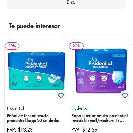
Zinc.
Te puede interesar
20
%
20
%
Prudential
Prudential
Pañal de incontinencia
Ropa interior adulto prudential
prudential large 20 unidades
invisible small/medium 18
unidades
PVP:
$
13
,
23
PVP:
$
12
,
36