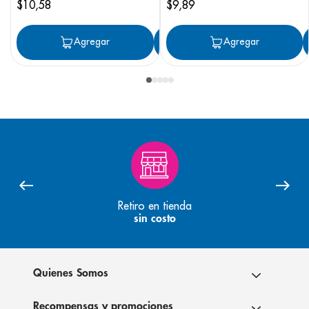
$
10
,
58
$
9
,
89
Agregar
Agregar
Agregar
Retiro en tienda
sin costo
Quienes Somos
Recompensas y promociones