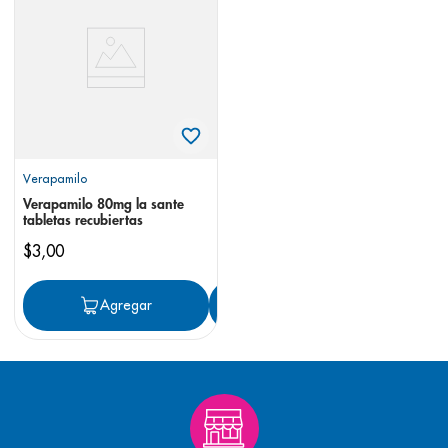
8
.
desodorante
9
.
pediasure
10
.
panolini
Verapamilo
Verapamilo 80mg la sante
tabletas recubiertas
$
3
,
00
Agregar
Agregar