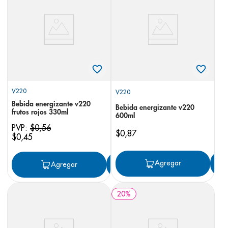
8
.
panolini
9
.
pediasure
10
.
desodorante
V220
V220
Bebida energizante v220
Bebida energizante v220
frutos rojos 330ml
600ml
PVP:
$
0
,
56
$
0
,
87
$
0
,
45
Agregar
Agregar
Agregar
20
%