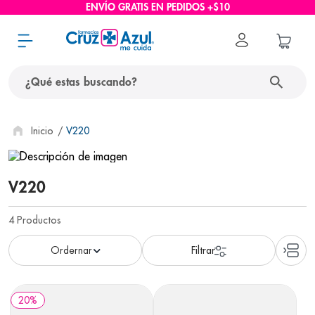
ENVÍO GRATIS EN PEDIDOS +$10
¿Qué estas buscando?
términos más buscados
V220
1
.
protector solar
2
.
pañales
V220
3
.
eucerin
4
Productos
4
.
cerave
5
.
nivea
6
.
shampoo
20
%
7
.
bioderma