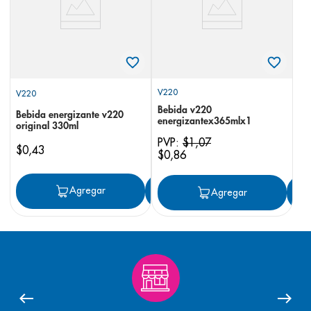
V220
V220
Bebida v220
Bebida energizante v220
energizantex365mlx1
original 330ml
PVP:
$
1
,
07
$
0
,
43
$
0
,
86
Agregar
Agregar
Agregar