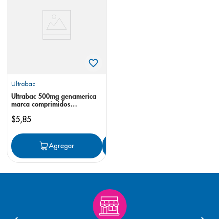
8
.
pediasure
9
.
panolini
10
.
prueba embarazo
Ultrabac
Ultrabac 500mg genamerica
marca comprimidos
recubiertos
$
5
,
85
Agregar
Agregar