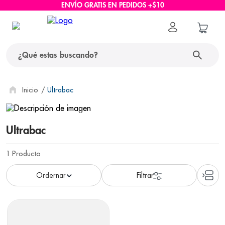
ENVÍO GRATIS EN PEDIDOS +$10
¿Qué estas buscando?
términos más buscados
Ultrabac
1
.
protector solar
Ultrabac
2
.
pañales
3
.
eucerin
1
Producto
4
.
cerave
5
.
nivea
6
.
shampoo
7
.
bioderma