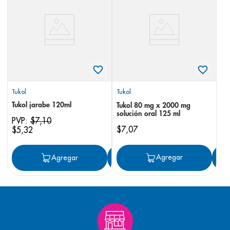
8
.
panolini
9
.
pediasure
10
.
desodorante
Tukol
Tukol
Tukol jarabe 120ml
Tukol 80 mg x 2000 mg
solución oral 125 ml
PVP:
$
7
,
10
$
7
,
07
$
5
,
32
Agregar
Agregar
Agregar