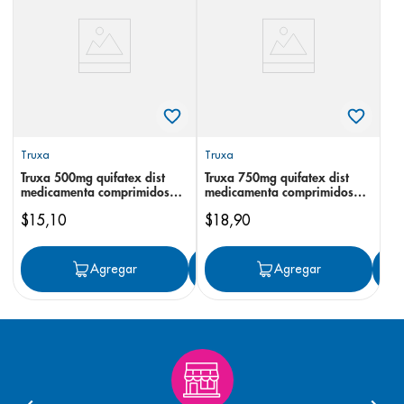
8
.
pediasure
9
.
panolini
10
.
prueba embarazo
Truxa
Truxa
Truxa 500mg quifatex dist
Truxa 750mg quifatex dist
medicamenta comprimidos
medicamenta comprimidos
recubiertos
recubiertos
$
15
,
10
$
18
,
90
Agregar
Agregar
Agregar