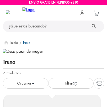
ENVÍO GRATIS EN PEDIDOS +$10
¿Qué estas buscando?
términos más buscados
Truxa
1
.
protector solar
Truxa
2
.
pañales
3
.
eucerin
2
Productos
4
.
cerave
5
.
nivea
6
.
shampoo
7
.
bioderma