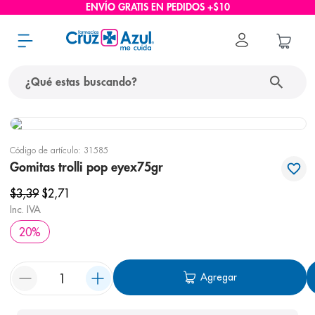
ENVÍO GRATIS EN PEDIDOS +$10
¿Qué estas buscando?
términos más buscados
Código de artículo
:
31585
1
.
protector solar
Gomitas trolli pop eyex75gr
2
.
pañales
$
3
,
39
$
2
,
71
3
.
eucerin
Inc. IVA
20
%
4
.
cerave
5
.
nivea
Agregar
6
.
shampoo
7
.
bioderma