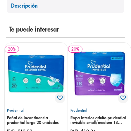
Descripción
8
.
panolini
9
.
pediasure
10
.
desodorante
Te puede interesar
20
%
20
%
Prudential
Prudential
Pañal de incontinencia
Ropa interior adulto prudential
prudential large 20 unidades
invisible small/medium 18
unidades