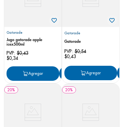
Gatorade
Gatorade
Jugo gatorade apple
Gatorade
icex500ml
PVP:
$
0
,
54
PVP:
$
0
,
43
$
0
,
43
$
0
,
34
Agregar
Agregar
Agregar
20
%
20
%