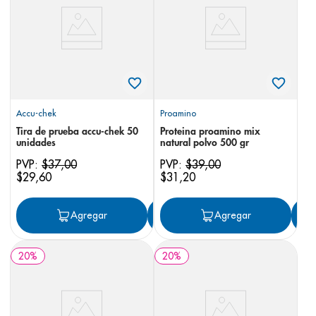
8
.
desodorante
9
.
pediasure
10
.
panolini
Accu-chek
Proamino
Tira de prueba accu-chek 50
Proteina proamino mix
unidades
natural polvo 500 gr
PVP:
$
37
,
00
PVP:
$
39
,
00
$
29
,
60
$
31
,
20
Agregar
Agregar
Agregar
20
%
20
%