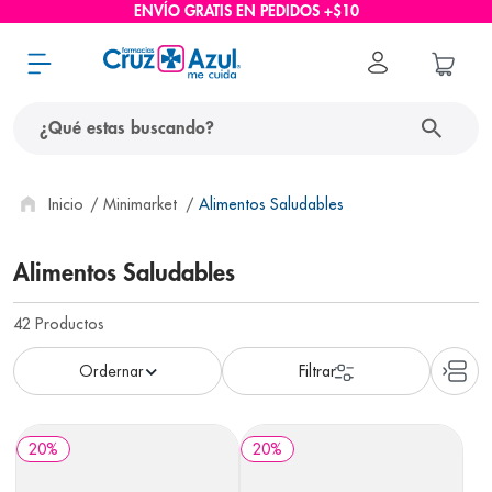
ENVÍO GRATIS EN PEDIDOS +$10
¿Qué estas buscando?
términos más buscados
Minimarket
Alimentos Saludables
1
.
protector solar
Alimentos Saludables
2
.
pañales
42
Productos
3
.
eucerin
4
.
cerave
5
.
nivea
6
.
bioderma
20
%
20
%
7
.
shampoo