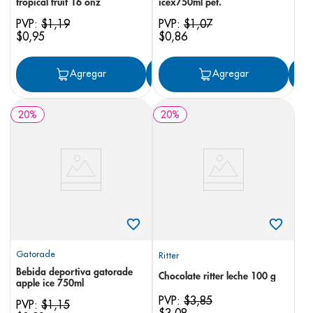
tropical fruit 16 onz
icex750ml pet.
PVP:
$
1
,
19
PVP:
$
1
,
07
$
0
,
95
$
0
,
86
Agregar
Agregar
Agregar
20
%
20
%
Gatorade
Ritter
Bebida deportiva gatorade
Chocolate ritter leche 100 g
apple ice 750ml
PVP:
$
3
,
85
PVP:
$
1
,
15
$
3
,
08