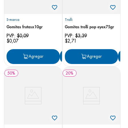
S-marca
Trolli
Gomitas frutasx10gr
Gomitas trolli pop eyex75gr
PVP:
$
0
,
09
PVP:
$
3
,
39
$
0
,
07
$
2
,
71
Agregar
Agregar
Agregar
50
%
20
%