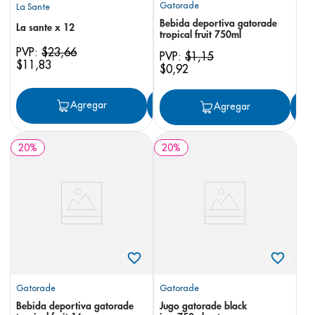
Gatorade
La Sante
Bebida deportiva gatorade
La sante x 12
tropical fruit 750ml
PVP:
$
23
,
66
PVP:
$
1
,
15
$
11
,
83
$
0
,
92
Agregar
Agregar
Agregar
20
%
20
%
Gatorade
Gatorade
Bebida deportiva gatorade
Jugo gatorade black