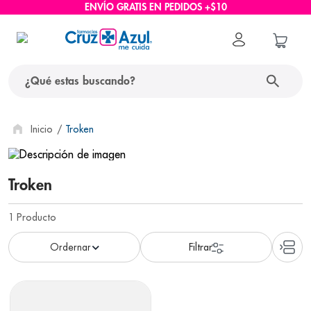
ENVÍO GRATIS EN PEDIDOS +$10
¿Qué estas buscando?
términos más buscados
Troken
1
.
protector solar
2
.
pañales
Troken
3
.
eucerin
1
Producto
4
.
cerave
5
.
nivea
6
.
bioderma
7
.
shampoo