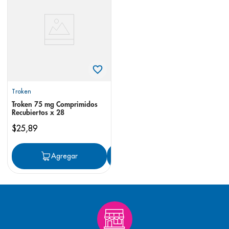
8
.
pediasure
9
.
panolini
10
.
prueba embarazo
Troken
Troken 75 mg Comprimidos
Recubiertos x 28
$
25
,
89
Agregar
Agregar