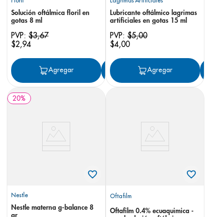
Floril
Lagrimas Artificiales
Solución oftálmica floril en
Lubricante oftálmico lagrimas
gotas 8 ml
artificiales en gotas 15 ml
PVP:
$
3
,
67
PVP:
$
5
,
00
$
2
,
94
$
4
,
00
Agregar
Agregar
Agregar
20
%
Nestle
Oftafilm
Nestle materna g-balance 8
Oftafilm 0.4% ecuaquimica -
gr