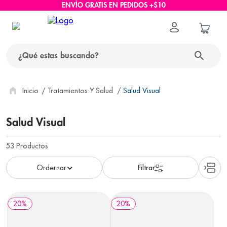
ENVÍO GRATIS EN PEDIDOS +$10
¿Qué estas buscando?
términos más buscados
Tratamientos Y Salud
Salud Visual
1
.
protector solar
Salud Visual
2
.
pañales
53
Productos
3
.
eucerin
4
.
cerave
5
.
nivea
6
.
shampoo
20
%
20
%
7
.
bioderma