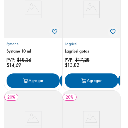
8
.
panolini
9
.
pediasure
10
.
prueba embarazo
Systane
Lagricel
Systane 10 ml
Lagricel gotas
PVP:
$
18
,
36
PVP:
$
17
,
28
$
14
,
69
$
13
,
82
Agregar
Agregar
Agregar
20
%
20
%