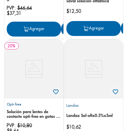
saval solución oftálmica
PVP:
$
46
,
64
$
12
,
50
$
37
,
31
Agregar
Agregar
Agregar
20
%
Opti-free
Landax
Solución para lentes de
Landax Sol-oftx0.5%x5ml
contacto opti-free en gotas 90
ml
PVP:
$
10
,
80
$
10
,
62
$
8
,
64