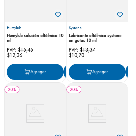
Humylub
Systane
Humylub solución oftálmica 10
Lubricante oftálmico systane
ml
en gotas 10 ml
PVP:
$
15
,
45
PVP:
$
13
,
37
$
12
,
36
$
10
,
70
Agregar
Agregar
Agregar
20
%
20
%