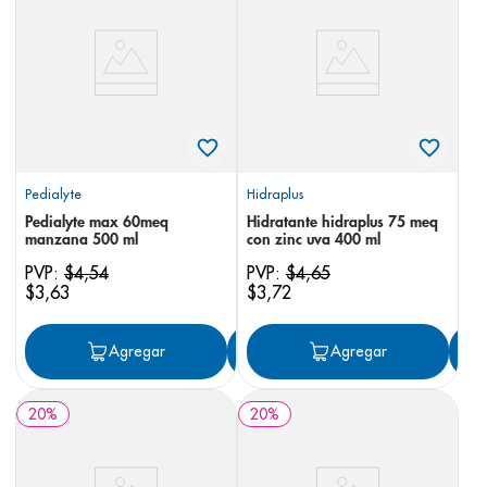
8
.
desodorante
9
.
pediasure
10
.
panolini
Pedialyte
Hidraplus
Pedialyte max 60meq
Hidratante hidraplus 75 meq
manzana 500 ml
con zinc uva 400 ml
PVP:
$
4
,
54
PVP:
$
4
,
65
$
3
,
63
$
3
,
72
Agregar
Agregar
Agregar
20
%
20
%