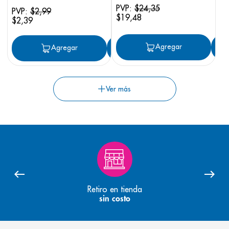
PVP:
$
24
,
35
PVP:
$
2
,
99
$
19
,
48
$
2
,
39
Agregar
Agregar
Agregar
Retiro en tienda
sin costo