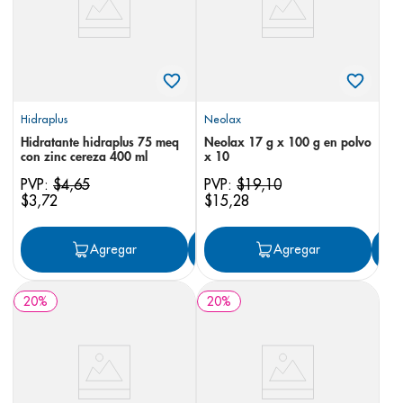
Hidraplus
Neolax
Hidratante hidraplus 75 meq
Neolax 17 g x 100 g en polvo
con zinc cereza 400 ml
x 10
PVP:
$
4
,
65
PVP:
$
19
,
10
$
3
,
72
$
15
,
28
Agregar
Agregar
Agregar
20
%
20
%