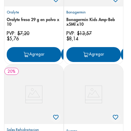
Oralyte
Bonagermin
Oralyte fresa 29 g en polvo x
Bonagermin Kids Amp-Beb
10
x5Ml x10
PVP:
$
7
,
20
PVP:
$
13
,
57
$
5
,
76
$
8
,
14
Agregar
Agregar
Agregar
20
%
Sales Rehidratacion
Suerox