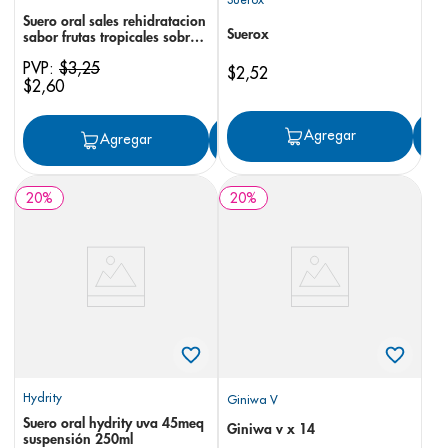
Suero oral sales rehidratacion
Suerox
sabor frutas tropicales sobres
x 5
PVP:
$
3
,
25
$
2
,
52
$
2
,
60
Agregar
Agregar
Agregar
20
%
20
%
Hydrity
Giniwa V
Suero oral hydrity uva 45meq
Giniwa v x 14
suspensión 250ml