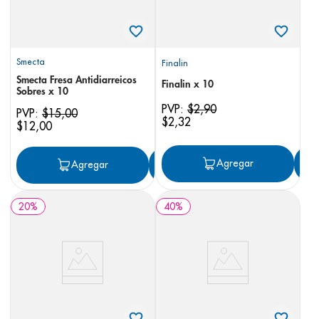
Smecta
Finalin
Smecta Fresa Antidiarreicos
Finalin x 10
Sobres x 10
PVP:
$
2
,
90
PVP:
$
15
,
00
$
2
,
32
$
12
,
00
Agregar
Agregar
Agregar
20
%
40
%