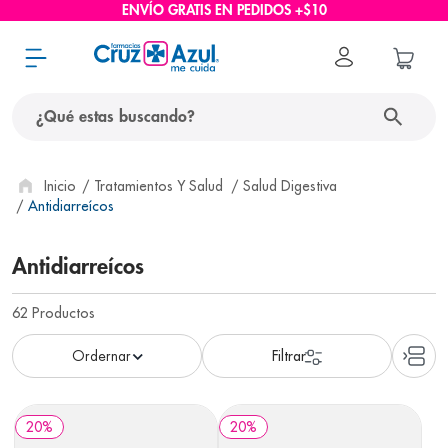
ENVÍO GRATIS EN PEDIDOS +$10
¿Qué estas buscando?
términos más buscados
Tratamientos Y Salud
Salud Digestiva
Antidiarreícos
1
.
protector solar
2
.
pañales
Antidiarreícos
3
.
eucerin
62
Productos
4
.
cerave
5
.
nivea
6
.
bioderma
20
%
20
%
7
.
shampoo