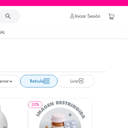
Iniciar Sesión
AL
Retícula
Lista
20
%