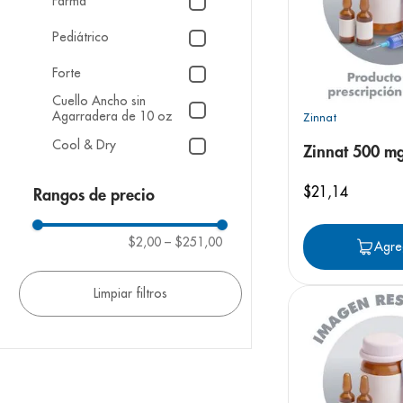
Farma
Mostrar 20 más
Pediátrico
Forte
Cuello Ancho sin
Agarradera de 10 oz
Zinnat
Cool & Dry
Zinnat 500 m
Alergias en Adultos y
adolecentes
$
21
,
14
Rangos de precio
$2,00
–
$251,00
Agre