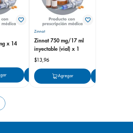
Zinnat
Zinnat 750 mg/17 ml
mg x 14
inyectable (vial) x 1
$
13
,
96
gar
Agregar
Agregar
Agregar