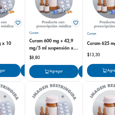
Curam
Curam
Curam 600 mg + 42,9
g x 10
Curam 625 m
mg/5 ml suspensión x
$
13
,
30
125 ml
$
8
,
80
gar
Agregar
Agre
Agregar
Agregar