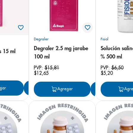
arazo
Degraler
Fisiol
Degraler 2.5 mg jarabe
Solución salina
s 15 ml
100 ml
% 500 ml
PVP:
$
15
,
81
PVP:
$
6
,
50
$
12
,
65
$
5
,
20
gar
Agregar
Agregar
Agregar
Agre