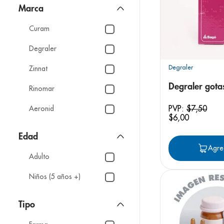
Gotas Oftálmicas
9
.
panolini
Marca
Descongestionantes
10
.
prueba emb
Nasales
Curam
Artritis
Degraler
Degraler
Zinnat
Degraler gota
Rinomar
PVP:
$
7
,
50
Aeronid
$
6
,
00
Rupafin
Edad
Agre
Rinsol
Adulto
Levodefense
Niños (5 años +)
Fisiol
Tipo
Eliptic