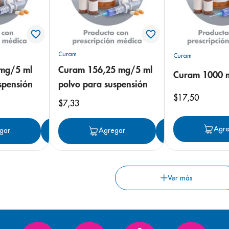
Curam
Curam
mg/5 ml
Curam 156,25 mg/5 ml
Curam 1000 
spensión
polvo para suspensión
$
17
,
50
$
7
,
33
Agre
gar
Agregar
Agregar
Agregar