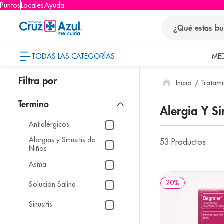
Puntos
Locales
Ayuda
¿Qué estas busca
TODAS LAS CATEGORÍAS
ME
términos
Tratami
1
.
protector so
2
.
pañales
Alergia Y Si
3
.
eucerin
Antialérgicos
4
.
cerave
Alergias y Sinusitis de
53
Productos
Niños
5
.
nivea
Asma
6
.
shampoo
20
%
Solución Salina
7
.
bioderma
Sinusitis
8
.
pediasure