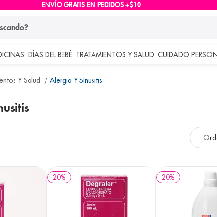
ENVÍO GRATIS EN PEDIDOS +$10
ndo?
DICINAS
DÍAS DEL BEBÉ
TRATAMIENTOS Y SALUD
CUIDADO PERSON
 más buscados
entos Y Salud
Alergia Y Sinusitis
lar
nusitis
20
%
20
%