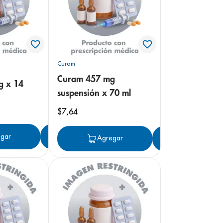
Curam
Curam 457 mg
g x 14
suspensión x 70 ml
$
7
,
64
gar
Agregar
Agregar
Agregar