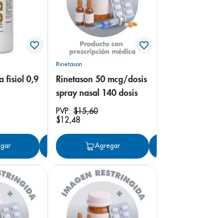
Rinetason
 fisiol 0,9
Rinetason 50 mcg/dosis
spray nasal 140 dosis
PVP:
$
15
,
60
$
12
,
48
gar
Agregar
Agregar
Agregar