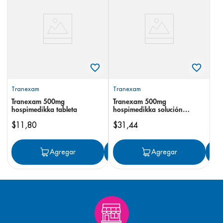
8
.
panolini
9
.
pediasure
10
.
desodorante
Tranexam
Tranexam
Tranexam 500mg
Tranexam 500mg
hospimedikka tableta
hospimedikka solución
inyectable
$
11
,
80
$
31
,
44
Agregar
Agregar
Agregar