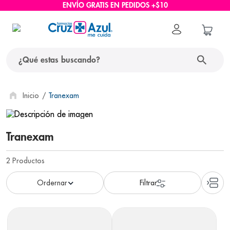
ENVÍO GRATIS EN PEDIDOS +$10
¿Qué estas buscando?
términos más buscados
Tranexam
1
.
protector solar
2
.
pañales
Tranexam
3
.
eucerin
2
Productos
4
.
cerave
5
.
nivea
6
.
shampoo
7
.
bioderma