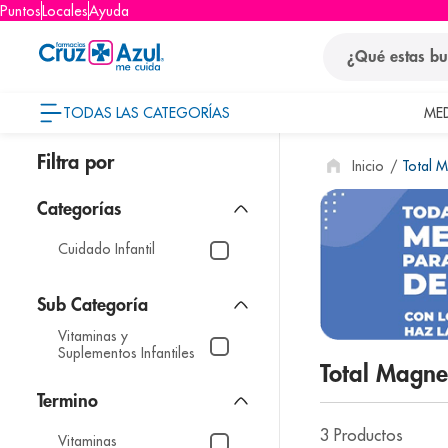
Puntos
Locales
Ayuda
¿Qué estas busca
TODAS LAS CATEGORÍAS
ME
términos
Total 
1
.
protector so
2
.
pañales
3
.
eucerin
Cuidado Infantil
4
.
cerave
5
.
nivea
Vitaminas y
6
.
bioderma
Suplementos Infantiles
Total Magn
7
.
shampoo
8
.
desodorant
3
Productos
Vitaminas