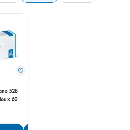
iano 528
os x 60