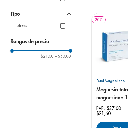
9
.
pediasure
10
.
panolini
Tipo
20
%
Stress
Rangos de precio
$21,00
–
$50,00
Total Magnesiano
Magnesio tota
magnesiano 1
100 mg x 500
PVP:
$
27
,
00
$
21
,
60
comprimidos 