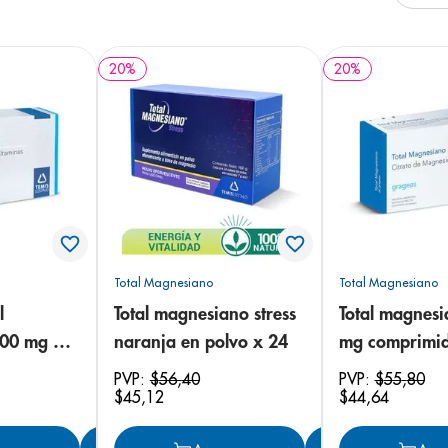
20
%
20
%
Total Magnesiano
Total Magnesiano
l
Total magnesiano stress
Total magnes
00 mg x
naranja en polvo x 24
mg comprimid
 mg
PVP:
$
56
,
40
PVP:
$
55
,
80
$
45
,
12
$
44
,
64
x 30