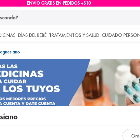
ENVÍO GRATIS EN PEDIDOS +$10
ndo?
DICINAS
DÍAS DEL BEBÉ
TRATAMIENTOS Y SALUD
CUIDADO PERSON
 más buscados
Magnesiano
lar
esiano
e