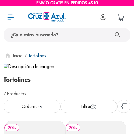
ENVÍO GRATIS EN PEDIDOS +$10
¿Qué estas buscando?
términos más buscados
Tortolines
1
.
protector solar
2
.
pañales
Tortolines
3
.
eucerin
7
Productos
4
.
cerave
5
.
nivea
6
.
bioderma
20
%
20
%
7
.
shampoo