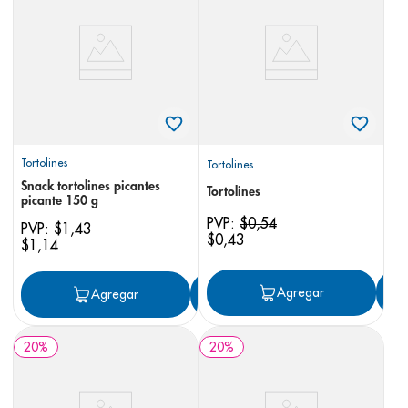
8
.
desodorante
9
.
pediasure
10
.
panolini
Tortolines
Tortolines
Snack tortolines picantes
Tortolines
picante 150 g
PVP:
$
0
,
54
PVP:
$
1
,
43
$
0
,
43
$
1
,
14
Agregar
Agregar
Agregar
20
%
20
%