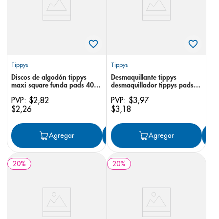
Tippys
Tippys
Discos de algodón tippys
Desmaquillante tippys
maxi square funda pads 40
desmaquillador tippys pads
pads
100 pads
PVP:
$
2
,
82
PVP:
$
3
,
97
$
2
,
26
$
3
,
18
Agregar
Agregar
Agregar
20
%
20
%