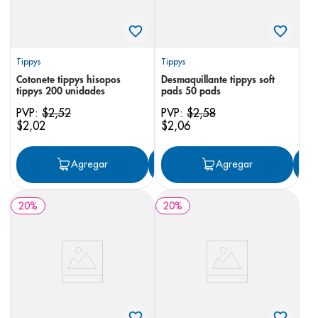
Tippys
Tippys
Cotonete tippys hisopos
Desmaquillante tippys soft
tippys 200 unidades
pads 50 pads
PVP:
$
2
,
52
PVP:
$
2
,
58
$
2
,
02
$
2
,
06
Agregar
Agregar
Agregar
20
%
20
%