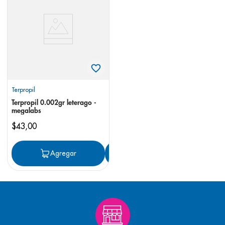
8
.
desodorante
9
.
pediasure
10
.
panolini
Terpropil
Terpropil 0.002gr leterago -
megalabs
$
43
,
00
Agregar
Agregar