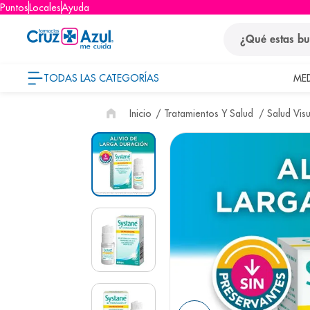
Puntos
Locales
Ayuda
¿Qué estas busca
TODAS LAS CATEGORÍAS
ME
términos
Tratamientos Y Salud
Salud Visu
1
.
protector so
2
.
pañales
3
.
eucerin
4
.
cerave
5
.
nivea
6
.
shampoo
7
.
bioderma
8
.
panolini