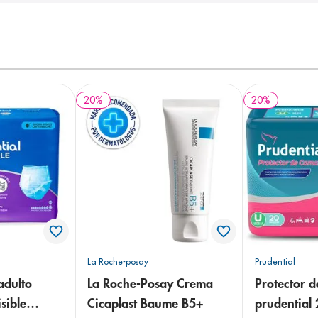
20
%
20
%
La Roche-posay
Prudential
adulto
La Roche-Posay Crema
Protector 
sible
Cicaplast Baume B5+
prudential