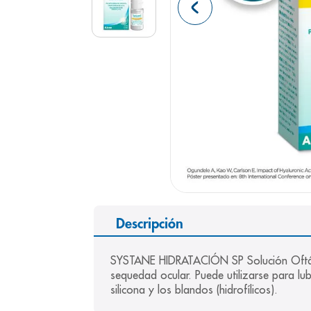
9
.
pediasure
10
.
desodorant
Descripción
SYSTANE HIDRATACIÓN SP Solución Oftálmica
sequedad ocular. Puede utilizarse para lu
silicona y los blandos (hidrofílicos).