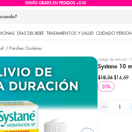
ENVÍO GRATIS EN PEDIDOS +$10
ndo?
DICINAS
DÍAS DEL BEBÉ
TRATAMIENTOS Y SALUD
CUIDADO PERSON
 más buscados
al
Parches Oculares
lar
Código de artículo
:
1
Systane 10 m
$
18
,
36
$
14
,
69
20
%