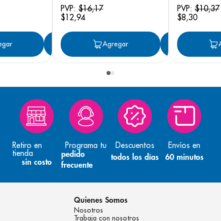
 18
PVP:
$
16
,
17
PVP:
$
10
,
37
$
12
,
94
$
8
,
30
egar
Agregar
Agregar
Agreg
Retiro en
Programa tu
Descuentos
Envíos en
tienda
pedido
todos los días
60 minutos
sin costo
frecuente
Quienes Somos
Nosotros
Trabaja con nosotros