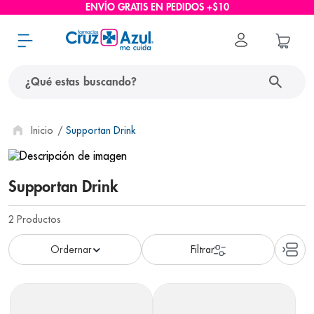
ENVÍO GRATIS EN PEDIDOS +$10
¿Qué estas buscando?
términos más buscados
Supportan Drink
1
.
protector solar
2
.
pañales
Supportan Drink
3
.
eucerin
2
Productos
4
.
cerave
5
.
nivea
6
.
bioderma
7
.
shampoo