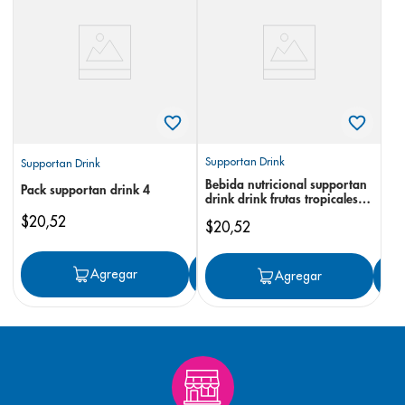
8
.
desodorante
9
.
pediasure
10
.
panolini
Supportan Drink
Supportan Drink
Bebida nutricional supportan
Pack supportan drink 4
drink drink frutas tropicales
200 ml
$
20
,
52
$
20
,
52
Agregar
Agregar
Agregar