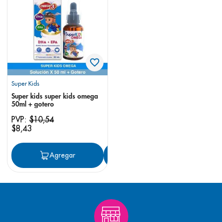
8
.
pediasure
9
.
panolini
10
.
prueba embarazo
Super Kids
Super kids super kids omega
50ml + gotero
PVP:
$
10
,
54
$
8
,
43
Agregar
Agregar