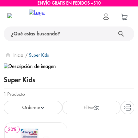
ENVÍO GRATIS EN PEDIDOS +$10
¿Qué estas buscando?
términos más buscados
Super Kids
1
.
protector solar
Super Kids
2
.
pañales
3
.
eucerin
1
Producto
4
.
cerave
5
.
nivea
6
.
bioderma
20
%
7
.
shampoo