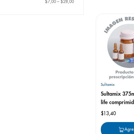
9
.
pediasure
$7,00
–
$28,00
10
.
panolini
Sultamix
Sultamix 375
life comprimi
recubiertos
$
13
,
40
Agre