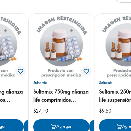
Sultamix
Sultamix
mg alianza
Sultamix 750mg alianza
Sultamix 250
dos
life comprimidos
life suspensió
recubiertos
$
27
,
10
$
9
,
50
gar
Agregar
Agregar
Agregar
Agre