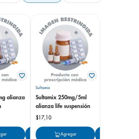
Sultamix
mg alianza
Sultamix 250mg/5ml
n
alianza life suspensión
$
17
,
10
gar
Agregar
Agregar
Agregar