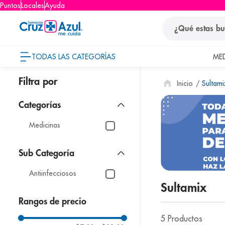
Puntos
Locales
Ayuda
¿Qué estas busca
TODAS LAS CATEGORÍAS
ME
términos
Sultami
1
.
protector so
2
.
pañales
3
.
eucerin
Medicinas
4
.
cerave
5
.
nivea
Antiinfecciosos
6
.
bioderma
Sultamix
7
.
shampoo
Rangos de precio
8
.
desodorant
5
Productos