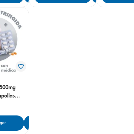
/500mg
mpollas
gar
Agregar