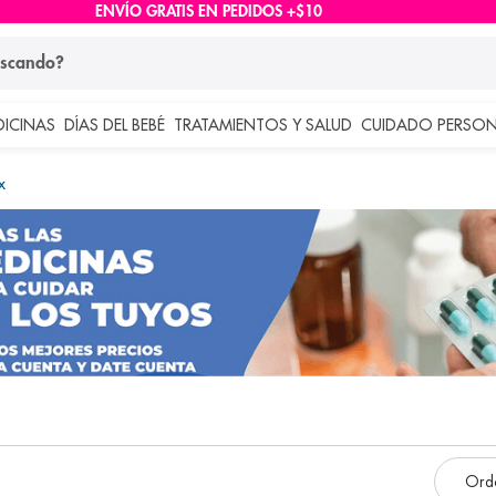
ENVÍO GRATIS EN PEDIDOS +$10
ndo?
DICINAS
DÍAS DEL BEBÉ
TRATAMIENTOS Y SALUD
CUIDADO PERSON
 más buscados
x
lar
e