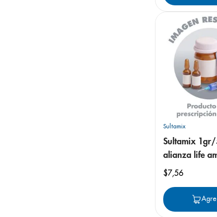
Sultamix
Sultamix 1gr
alianza life a
inyectables
$
7
,
56
Agre