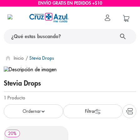
ENVÍO GRATIS EN PEDIDOS +$10
¿Qué estas buscando?
términos más buscados
Stevia Drops
1
.
protector solar
2
.
pañales
Stevia Drops
3
.
eucerin
1
Producto
4
.
cerave
5
.
nivea
6
.
shampoo
20
%
7
.
bioderma