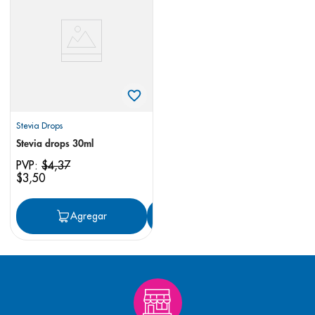
8
.
panolini
9
.
pediasure
10
.
desodorante
Stevia Drops
Stevia drops 30ml
PVP:
$
4
,
37
$
3
,
50
Agregar
Agregar