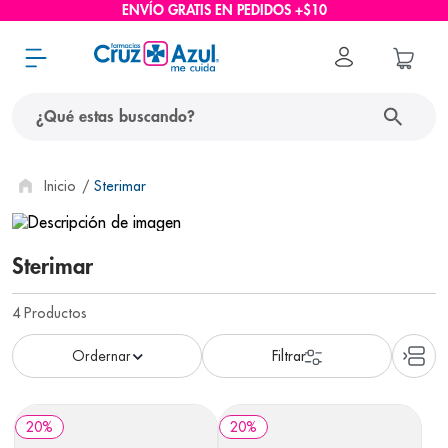
ENVÍO GRATIS EN PEDIDOS +$10
¿Qué estas buscando?
términos más buscados
Sterimar
1
.
protector solar
2
.
pañales
Sterimar
3
.
eucerin
4
Productos
4
.
cerave
5
.
nivea
6
.
shampoo
20
%
20
%
7
.
bioderma