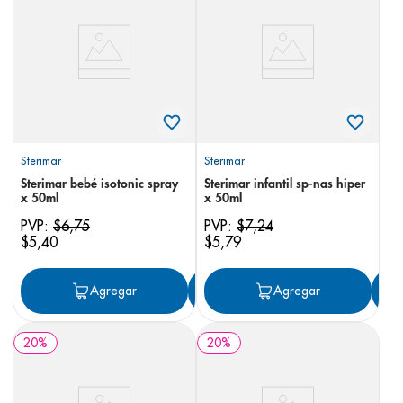
8
.
pediasure
9
.
panolini
10
.
prueba embarazo
Sterimar
Sterimar
Sterimar bebé isotonic spray
Sterimar infantil sp-nas hiper
x 50ml
x 50ml
PVP:
$
6
,
75
PVP:
$
7
,
24
$
5
,
40
$
5
,
79
Agregar
Agregar
Agregar
20
%
20
%