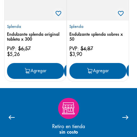
Splenda
Splenda
Endulzante splenda original
Endulzante splenda sobres x
tableta x 300
50
PVP:
$
6
,
57
PVP:
$
4
,
87
$
5
,
26
$
3
,
90
Agregar
Agregar
Agregar
Retiro en tienda
sin costo