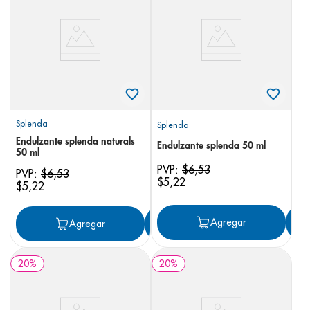
8
.
pediasure
9
.
panolini
10
.
prueba embarazo
Splenda
Splenda
Endulzante splenda naturals
Endulzante splenda 50 ml
50 ml
PVP:
$
6
,
53
PVP:
$
6
,
53
$
5
,
22
$
5
,
22
Agregar
Agregar
Agregar
20
%
20
%