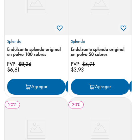
Splenda
Splenda
Endulzante splenda original
Endulzante splenda original
en polvo 100 sobres
en polvo 50 sobres
PVP:
$
8
,
26
PVP:
$
4
,
91
$
6
,
61
$
3
,
93
Agregar
Agregar
Agregar
20
%
20
%