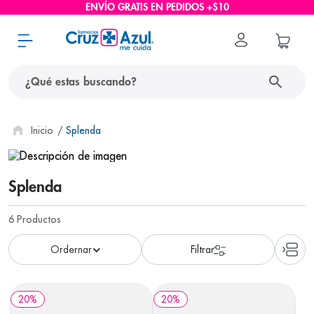
ENVÍO GRATIS EN PEDIDOS +$10
¿Qué estas buscando?
términos más buscados
Splenda
1
.
protector solar
2
.
pañales
Splenda
3
.
eucerin
6
Productos
4
.
cerave
5
.
nivea
6
.
shampoo
20
%
20
%
7
.
bioderma