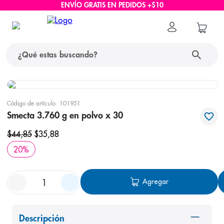
ENVÍO GRATIS EN PEDIDOS +$10
¿Qué estas buscando?
términos más buscados
Código de artículo
:
101951
1
.
protector solar
Smecta 3.760 g en polvo x 30
2
.
pañales
$
44
,
85
$
35
,
88
3
.
eucerin
20
%
4
.
cerave
Agregar
5
.
nivea
6
.
bioderma
7
.
shampoo
Descripción