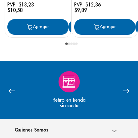
PVP:
$
13
,
23
PVP:
$
12
,
36
$
10
,
58
$
9
,
89
Agregar
Agregar
Agregar
Retiro en tienda
sin costo
Quienes Somos