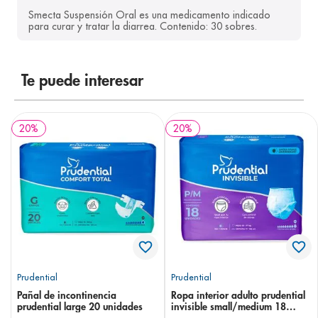
Smecta Suspensión Oral es una medicamento indicado 
8
.
pediasure
para curar y tratar la diarrea. Contenido: 30 sobres.
9
.
panolini
10
.
prueba embarazo
Te puede interesar
20
%
20
%
Prudential
Prudential
Pañal de incontinencia
Ropa interior adulto prudential
prudential large 20 unidades
invisible small/medium 18
unidades