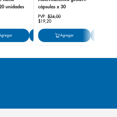
 20 unidades
cápsulas x 30
PVP:
$
24
,
00
$
19
,
20
ar
Agregar
Agregar
Agregar
Ag