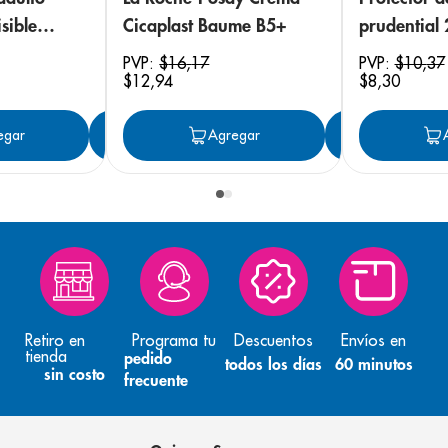
sible
Cicaplast Baume B5+
prudential
 18
PVP:
$
16
,
17
PVP:
$
10
,
37
$
12
,
94
$
8
,
30
egar
Agregar
Agregar
Agreg
Retiro en
Programa tu
Descuentos
Envíos en
tienda
pedido
todos los días
60 minutos
sin costo
frecuente