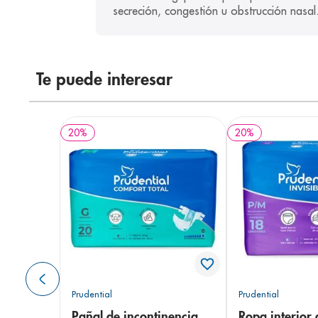
secreción, congestión u obstrucción nasal
Te puede interesar
20
%
20
%
Prudential
Prudential
Pañal de incontinencia
Ropa interior 