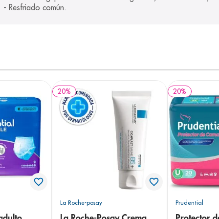
. - Resfriado común.
20
%
20
%
La Roche-posay
Prudential
adulto
La Roche-Posay Crema
Protector 