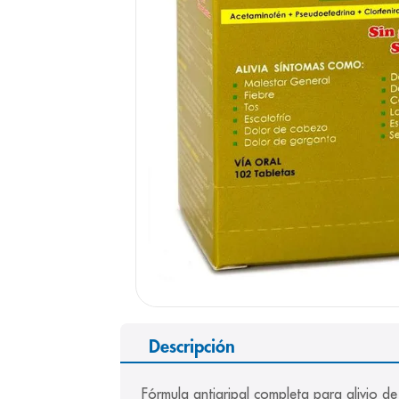
9
.
pediasure
10
.
desodorant
Descripción
Fórmula antigripal completa para alivio d