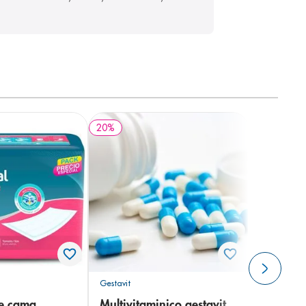
20
%
Gestavit
de cama
Multivitaminico gestavit