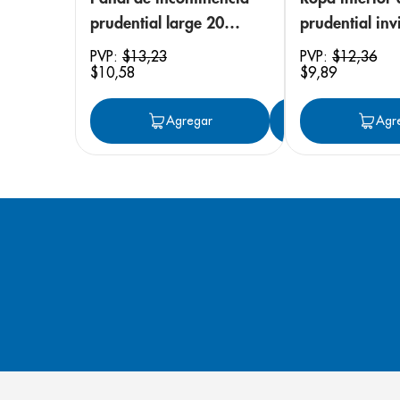
prudential large 20
prudential invi
unidades
small/medium
PVP:
$
13
,
23
PVP:
$
12
,
36
$
10
,
58
$
9
,
89
unidades
Agregar
Agregar
Agr