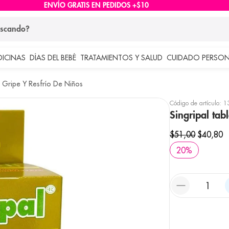
ENVÍO GRATIS EN PEDIDOS +$10
ndo?
DICINAS
DÍAS DEL BEBÉ
TRATAMIENTOS Y SALUD
CUIDADO PERSON
 más buscados
Gripe Y Resfrío De Niños
lar
Código de artículo
:
1
Singripal tab
$
51
,
00
$
40
,
80
20
%