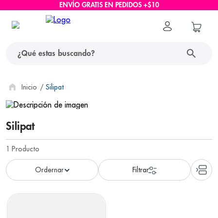
ENVÍO GRATIS EN PEDIDOS +$10
¿Qué estas buscando?
términos más buscados
Silipat
1
.
protector solar
Silipat
2
.
pañales
3
.
eucerin
1
Producto
4
.
cerave
5
.
nivea
6
.
shampoo
7
.
bioderma