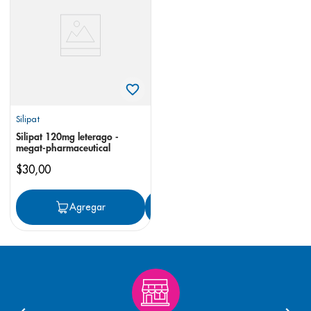
8
.
panolini
9
.
pediasure
10
.
prueba embarazo
Silipat
Silipat 120mg leterago -
megat-pharmaceutical
$
30
,
00
Agregar
Agregar