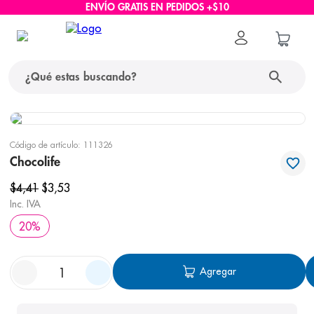
ENVÍO GRATIS EN PEDIDOS +$10
¿Qué estas buscando?
términos más buscados
Código de artículo
:
111326
1
.
protector solar
Chocolife
2
.
pañales
$
4
,
41
$
3
,
53
Inc. IVA
3
.
eucerin
20
%
4
.
cerave
5
.
nivea
Agregar
6
.
shampoo
7
.
bioderma