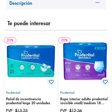
Descripción
8
.
pediasure
9
.
panolini
10
.
Te puede interesar
prueba embarazo
20
%
20
%
Prudential
Prudential
Pañal de incontinencia
Ropa interior adulto prudential
prudential large 20 unidades
invisible small/medium 18
unidades
PVP:
$
13
,
23
PVP:
$
12
,
36