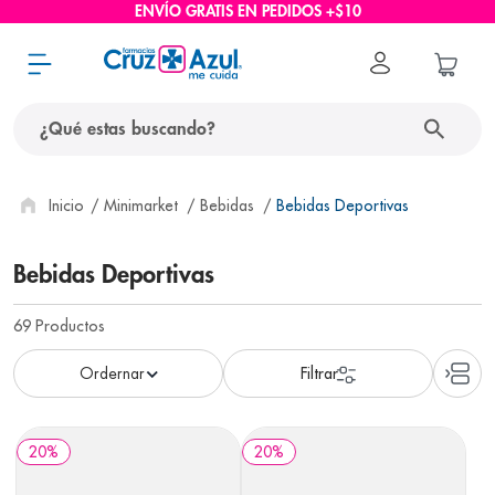
ENVÍO GRATIS EN PEDIDOS +$10
¿Qué estas buscando?
términos más buscados
Minimarket
Bebidas
Bebidas Deportivas
1
.
protector solar
Bebidas Deportivas
2
.
pañales
69
Productos
3
.
eucerin
4
.
cerave
5
.
nivea
6
.
shampoo
20
%
20
%
7
.
bioderma