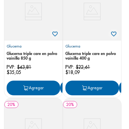
8
.
panolini
9
.
pediasure
10
.
desodorante
Glucerna
Glucerna
Glucerna triple care en polvo
Glucerna triple care en polvo
vainilla 850 g
vainilla 400 g
PVP:
$
43
,
81
PVP:
$
22
,
61
$
35
,
05
$
18
,
09
Agregar
Agregar
Agregar
20
%
20
%