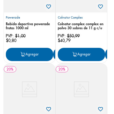
Powerade
Colnatur Complex
Bebida deportiva powerade
Colnatur complex complex en
frutas 1000 ml
polvo 30 sobres de 11 g c/u
PVP:
$
1
,
00
PVP:
$
50
,
99
$
0
,
80
$
40
,
79
Agregar
Agregar
Agregar
20
%
20
%