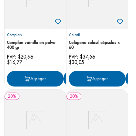
Complan
Colasil
Complan vainilla en polvo
Colágeno colasil cápsulas x
400 gr
60
PVP:
$
20
,
96
PVP:
$
37
,
56
$
16
,
77
$
30
,
05
Agregar
Agregar
Agregar
20
%
20
%