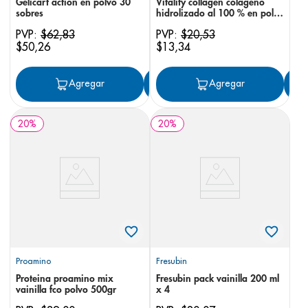
Gelicart action en polvo 30
Vitality collagen colageno
sobres
hidrolizado al 100 % en polvo
300 g
PVP:
$
62
,
83
PVP:
$
20
,
53
$
50
,
26
$
13
,
34
Agregar
Agregar
Agregar
20
%
20
%
Proamino
Fresubin
Proteina proamino mix
Fresubin pack vainilla 200 ml
vainilla fco polvo 500gr
x 4