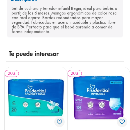
8
.
pediasure
Set de cuchara y tenedor infantil Begin, ideal para bebés a 
partir de los 6 meses. Mangos ergonómicos de color rosa 
9
.
panolini
con fácil agarre. Bordes redondeados para mayor 
seguridad. Fabricados en acero inoxidable y plástico libre 
10
.
prueba embarazo
de BPA. Perfecto para que el bebé aprenda a comer de 
forma independiente.
Te puede interesar
20
%
20
%