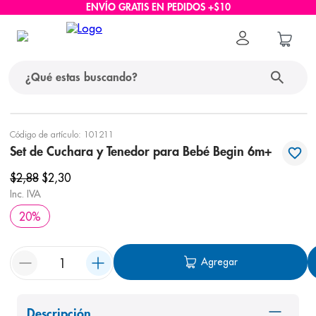
ENVÍO GRATIS EN PEDIDOS +$10
¿Qué estas buscando?
términos más buscados
Código de artículo
:
101211
Set de Cuchara y Tenedor para Bebé Begin 6m+
1
.
protector solar
$
2
,
88
$
2
,
30
2
.
pañales
Inc. IVA
3
.
eucerin
20
%
4
.
cerave
5
.
nivea
Agregar
6
.
shampoo
7
.
bioderma
Descripción