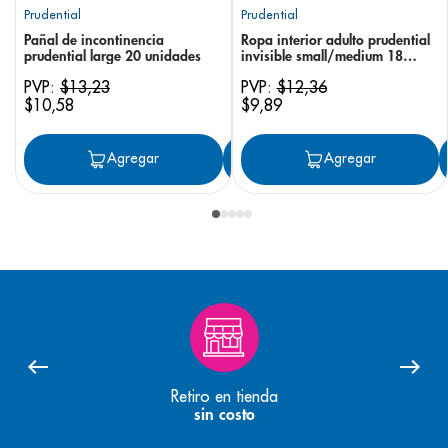
Prudential
Prudential
Pañal de incontinencia
Ropa interior adulto prudential
prudential large 20 unidades
invisible small/medium 18
unidades
PVP:
$
13
,
23
PVP:
$
12
,
36
$
10
,
58
$
9
,
89
Agregar
Agregar
Agregar
Retiro en tienda
sin costo