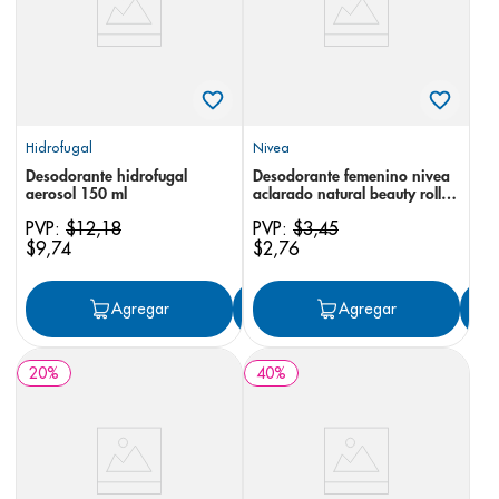
Hidrofugal
Nivea
Desodorante hidrofugal
Desodorante femenino nivea
aerosol 150 ml
aclarado natural beauty roll-
on 50 ml
PVP:
$
12
,
18
PVP:
$
3
,
45
$
9
,
74
$
2
,
76
Agregar
Agregar
Agregar
20
%
40
%