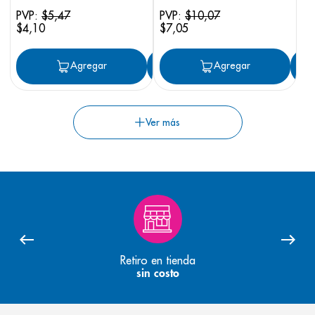
PVP:
$
5
,
47
PVP:
$
10
,
07
$
4
,
10
$
7
,
05
Agregar
Agregar
Agregar
Retiro en tienda
sin costo