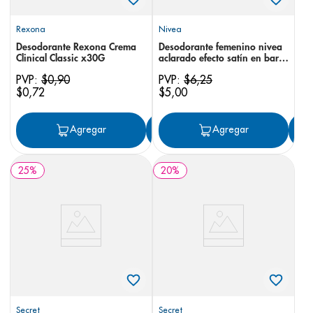
Rexona
Nivea
Desodorante Rexona Crema
Desodorante femenino nivea
Clinical Classic x30G
aclarado efecto satín en barra
50 g
PVP:
$
0
,
90
PVP:
$
6
,
25
$
0
,
72
$
5
,
00
Agregar
Agregar
Agregar
25
%
20
%
Secret
Secret