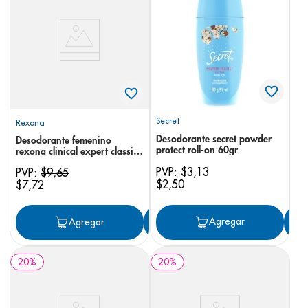
8
.
pediasure
9
.
panolini
10
.
prueba embarazo
Secret
Rexona
Desodorante secret powder
Desodorante femenino
protect roll-on 60gr
rexona clinical expert classic
promoción aerosol 91 g x 2
PVP:
$
3
,
13
PVP:
$
9
,
65
$
2
,
50
$
7
,
72
Agregar
Agregar
Agregar
20
%
20
%