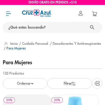
ENVÍO GRATIS EN PEDIDOS +$10
¿Qué estas buscando?
términos más buscados
Cuidado Personal
Desodorantes Y Antitranspirantes
Para Mujeres
1
.
protector solar
2
.
pañales
Para Mujeres
3
.
eucerin
132
Productos
4
.
cerave
5
.
nivea
6
.
shampoo
20
%
20
%
7
.
bioderma