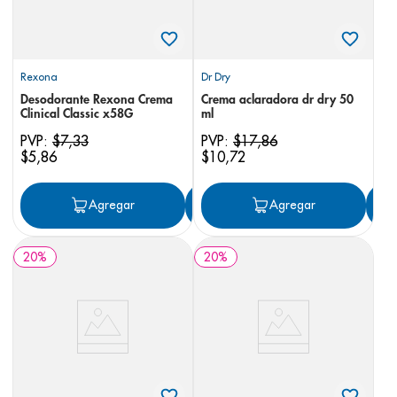
Rexona
Dr Dry
Desodorante Rexona Crema
Crema aclaradora dr dry 50
Clinical Classic x58G
ml
PVP:
$
7
,
33
PVP:
$
17
,
86
$
5
,
86
$
10
,
72
Agregar
Agregar
Agregar
20
%
20
%