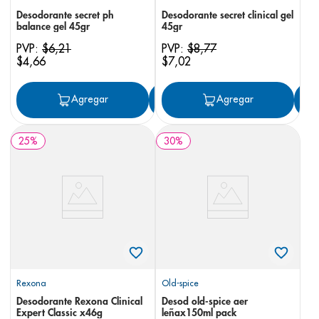
Desodorante secret ph
Desodorante secret clinical gel
balance gel 45gr
45gr
PVP:
$
6
,
21
PVP:
$
8
,
77
$
4
,
66
$
7
,
02
Agregar
Agregar
Agregar
25
%
30
%
Rexona
Old-spice
Desodorante Rexona Clinical
Desod old-spice aer
Expert Classic x46g
leñax150ml pack