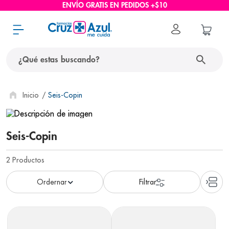
ENVÍO GRATIS EN PEDIDOS +$10
¿Qué estas buscando?
términos más buscados
Seis-Copin
1
.
protector solar
2
.
pañales
Seis-Copin
3
.
eucerin
2
Productos
4
.
cerave
5
.
nivea
6
.
shampoo
7
.
bioderma