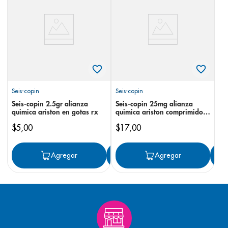
8
.
panolini
9
.
pediasure
10
.
desodorante
Seis-copin
Seis-copin
Seis-copin 2.5gr alianza
Seis-copin 25mg alianza
quimica ariston en gotas rx
quimica ariston comprimidos
rx
$
5
,
00
$
17
,
00
Agregar
Agregar
Agregar