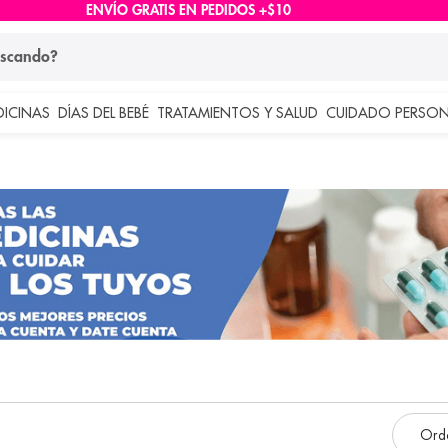
ENVÍO GRATIS EN PEDIDOS +$10
ndo?
DICINAS
DÍAS DEL BEBÉ
TRATAMIENTOS Y SALUD
CUIDADO PERSON
 más buscados
lar