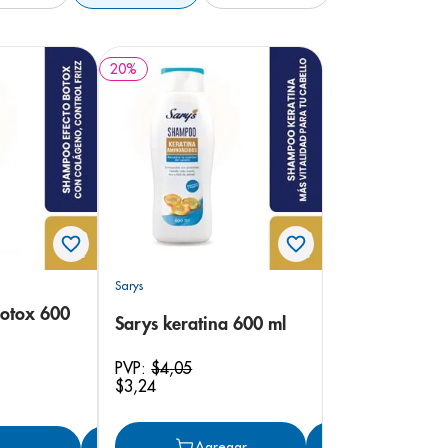
20
%
Sarys
botox 600
Sarys keratina 600 ml
PVP:
$
4
,
05
$
3
,
24
Agregar
Agregar