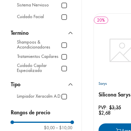
9
.
pediasure
Sistema Nervioso
10
.
desodorant
Cuidado Facial
20
%
Shampoos &
Acondicionadores
Tratamientos Capilares
Cuidado Capilar
Especializado
Sarys
Tipo
Silicona Sary
Limpiador Xeracalm A.D.
PVP:
$
3
,
35
Rangos de precio
$
2
,
68
$0,00
–
$10,00
Agre