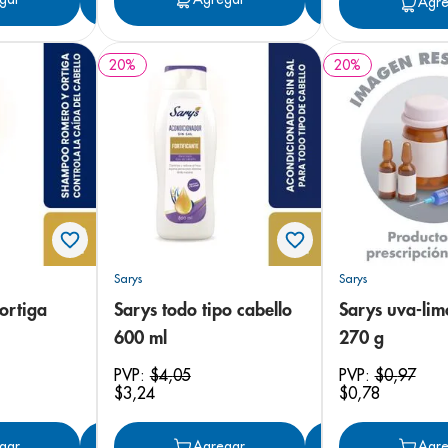
Agre
20
%
20
%
Sarys
Sarys
ortiga
Sarys todo tipo cabello
Sarys uva-li
600 ml
270 g
PVP:
$
4
,
05
PVP:
$
0
,
97
$
3
,
24
$
0
,
78
gar
Agregar
Agregar
Agregar
Agre