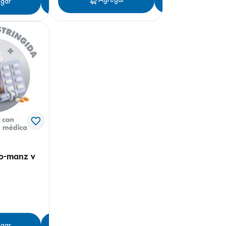
gar
Agregar
mo-manz v
gar
Agregar