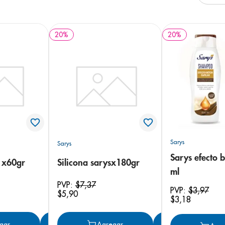
e
20
%
20
%
Sarys
Sarys
Sarys efecto 
s x60gr
Silicona sarysx180gr
ml
PVP:
$
7
,
37
PVP:
$
3
,
97
$
5
,
90
$
3
,
18
gar
Agregar
Agregar
Agregar