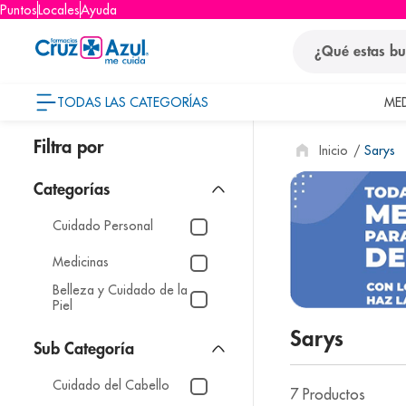
Puntos
Locales
Ayuda
¿Qué estas busca
TODAS LAS CATEGORÍAS
ME
términos
Sarys
1
.
protector so
2
.
pañales
3
.
eucerin
Cuidado Personal
4
.
cerave
Medicinas
5
.
nivea
Belleza y Cuidado de la
Piel
6
.
shampoo
Sarys
7
.
bioderma
8
.
panolini
Cuidado del Cabello
7
Productos