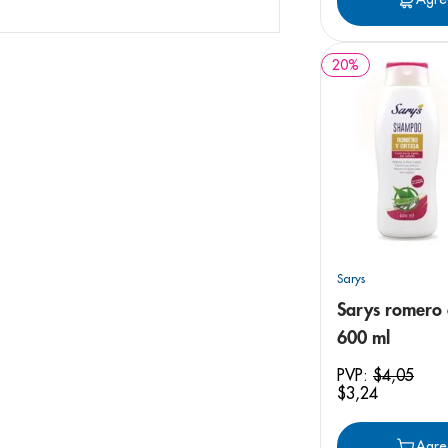
20
%
Sarys
Sarys romero 
600 ml
PVP:
$
4
,
05
$
3
,
24
Agre