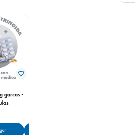
e
g garcos -
ulas
gar
Agregar