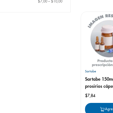
9
.
pediasure
$7,00
–
$10,00
10
.
desodorant
Sartabe
Sartabe 150m
prosirios cáps
$
7
,
84
Agre