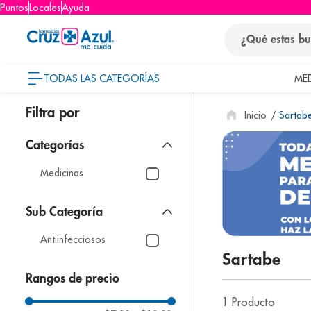
Puntos
Locales
Ayuda
¿Qué estas busca
TODAS LAS CATEGORÍAS
ME
términos
Sartab
1
.
protector so
2
.
pañales
3
.
eucerin
Medicinas
4
.
cerave
5
.
nivea
Antiinfecciosos
6
.
shampoo
Sartabe
7
.
bioderma
Rangos de precio
8
.
panolini
1
Producto