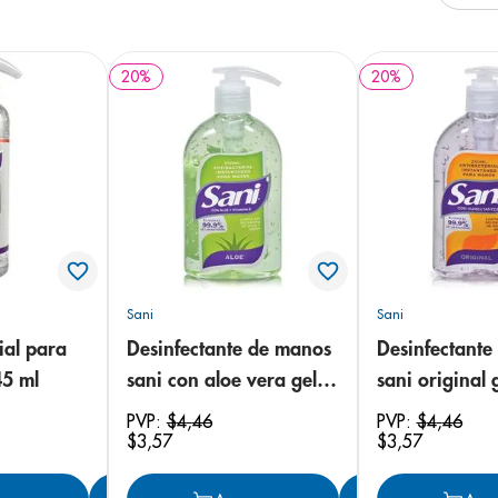
arazo
20
%
20
%
Sani
Sani
ial para
Desinfectante de manos
Desinfectante
45 ml
sani con aloe vera gel
sani original 
250 ml
PVP:
$
4
,
46
PVP:
$
4
,
46
$
3
,
57
$
3
,
57