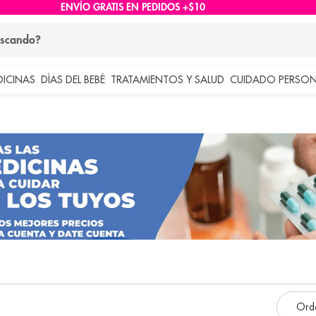
ENVÍO GRATIS EN PEDIDOS +$10
ndo?
DICINAS
DÍAS DEL BEBÉ
TRATAMIENTOS Y SALUD
CUIDADO PERSON
 más buscados
lar