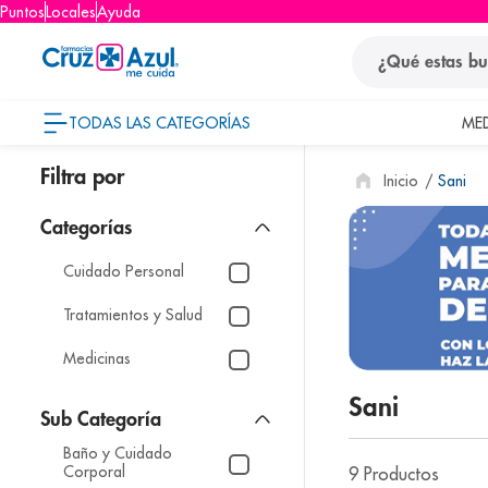
Puntos
Locales
Ayuda
¿Qué estas busca
TODAS LAS CATEGORÍAS
ME
términos
Sani
1
.
protector so
2
.
pañales
3
.
eucerin
Cuidado Personal
4
.
cerave
Tratamientos y Salud
5
.
nivea
Medicinas
6
.
bioderma
Sani
7
.
shampoo
Baño y Cuidado
8
.
pediasure
Corporal
9
Productos