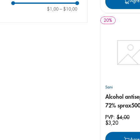
Agre
$1,00
–
$10,00
20
%
Sani
Alcohol antise
72% sprax50
PVP:
$
4
,
00
$
3
,
20
Agre