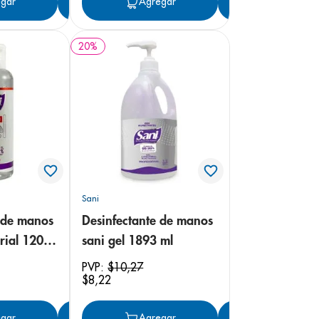
gar
Agregar
Agregar
Agregar
20
%
Sani
 de manos
Desinfectante de manos
rial 120
sani gel 1893 ml
PVP:
$
10
,
27
$
8
,
22
gar
Agregar
Agregar
Agregar