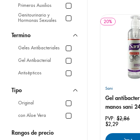
9
.
panolini
Primeros Auxilios
10
.
prueba emb
Genitourinario y
Hormonas Sexuales
20
%
Geles Antibacteriales
Gel Antibacterial
Antisépticos
Sani
Tipo
Gel antibacter
Original
manos sani 2
con Aloe Vera
PVP:
$
2
,
86
$
2
,
29
Rangos de precio