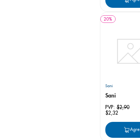
20
%
Sani
Sani
PVP:
$
2
,
90
$
2
,
32
Agre