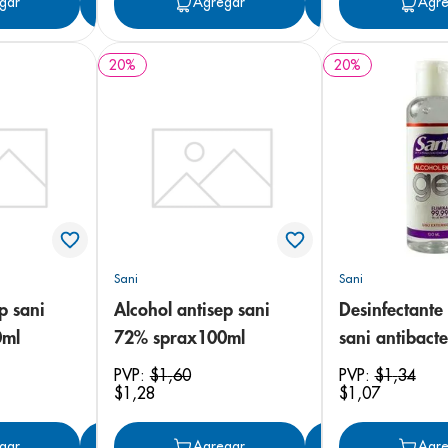
gar
Agregar
Agregar
Agregar
Agre
20
%
20
%
Sani
Sani
p sani
Alcohol antisep sani
Desinfectante
0ml
72% sprax100ml
sani antibacte
ml
PVP:
$
1
,
60
PVP:
$
1
,
34
$
1
,
28
$
1
,
07
gar
Agregar
Agregar
Agregar
Agre