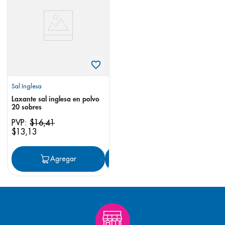
8
.
pediasure
9
.
panolini
10
.
prueba embarazo
Sal Inglesa
Laxante sal inglesa en polvo
20 sobres
PVP:
$
16
,
41
$
13
,
13
Agregar
Agregar