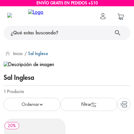
ENVÍO GRATIS EN PEDIDOS +$10
¿Qué estas buscando?
términos más buscados
Sal Inglesa
1
.
protector solar
Sal Inglesa
2
.
pañales
3
.
eucerin
1
Producto
4
.
cerave
5
.
nivea
6
.
bioderma
20
%
7
.
shampoo