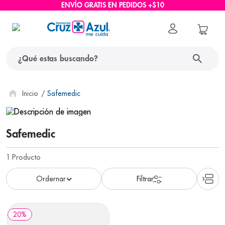
ENVÍO GRATIS EN PEDIDOS +$10
¿Qué estas buscando?
términos más buscados
Safemedic
1
.
protector solar
2
.
pañales
Safemedic
3
.
eucerin
1
Producto
4
.
cerave
5
.
nivea
6
.
bioderma
20
%
7
.
shampoo