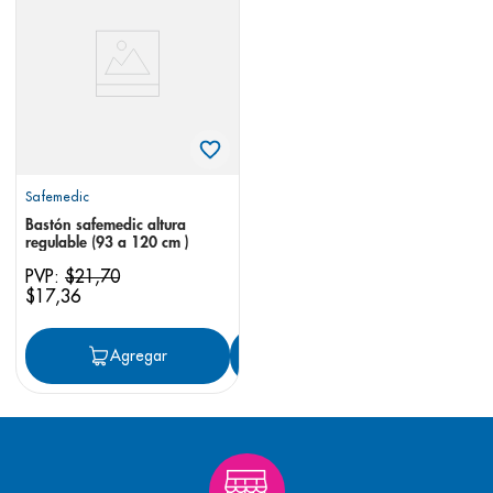
8
.
pediasure
9
.
panolini
10
.
prueba embarazo
Safemedic
Bastón safemedic altura
regulable (93 a 120 cm )
PVP:
$
21
,
70
$
17
,
36
Agregar
Agregar