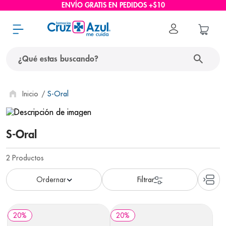
ENVÍO GRATIS EN PEDIDOS +$10
¿Qué estas buscando?
términos más buscados
S-Oral
1
.
protector solar
2
.
pañales
S-Oral
3
.
eucerin
2
Productos
4
.
cerave
5
.
nivea
6
.
shampoo
20
%
20
%
7
.
bioderma