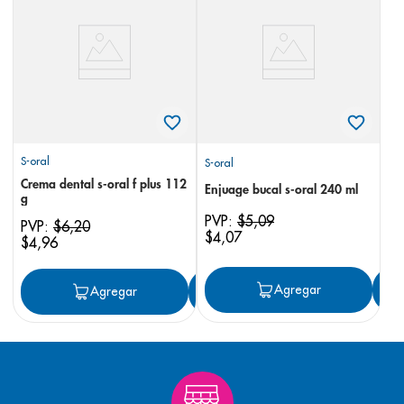
8
.
panolini
9
.
pediasure
10
.
desodorante
S-oral
S-oral
Crema dental s-oral f plus 112
Enjuage bucal s-oral 240 ml
g
PVP:
$
5
,
09
PVP:
$
6
,
20
$
4
,
07
$
4
,
96
Agregar
Agregar
Agregar