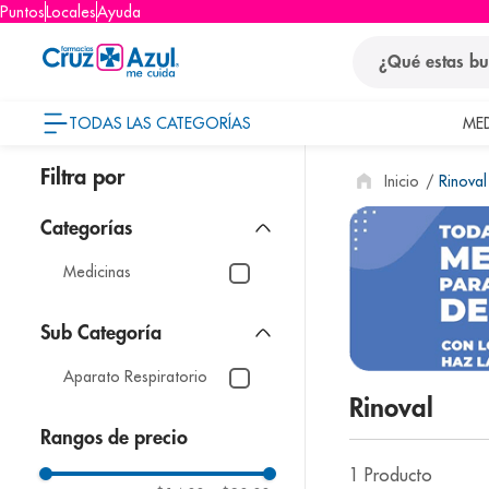
Puntos
Locales
Ayuda
¿Qué estas busca
TODAS LAS CATEGORÍAS
ME
términos
Rinoval
1
.
protector so
2
.
pañales
3
.
eucerin
Medicinas
4
.
cerave
5
.
nivea
Aparato Respiratorio
6
.
shampoo
Rinoval
7
.
bioderma
Rangos de precio
8
.
pediasure
1
Producto