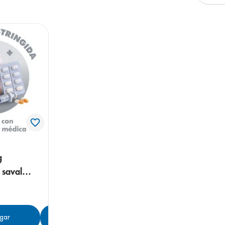
arazo
g
 saval
gar
Agregar