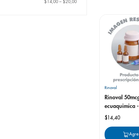
9
.
panolini
$14,00
–
$20,00
10
.
prueba emb
Rinoval
Rinoval 50mc
ecuaquimica -
spray nasal
$
14
,
40
Agre