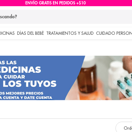
ENVÍO GRATIS EN PEDIDOS +$10
ndo?
DICINAS
DÍAS DEL BEBÉ
TRATAMIENTOS Y SALUD
CUIDADO PERSON
 más buscados
lar