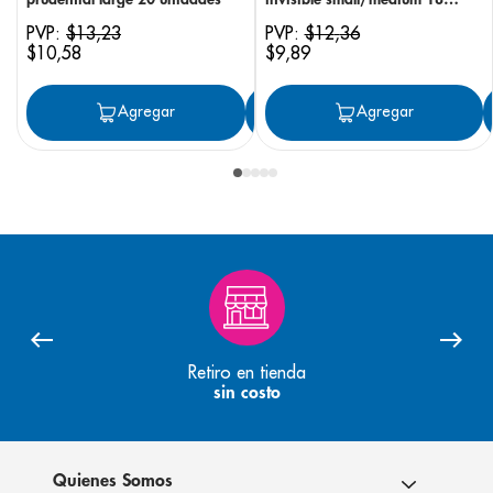
unidades
PVP:
$
13
,
23
PVP:
$
12
,
36
$
10
,
58
$
9
,
89
Agregar
Agregar
Agregar
Retiro en tienda
sin costo
Quienes Somos