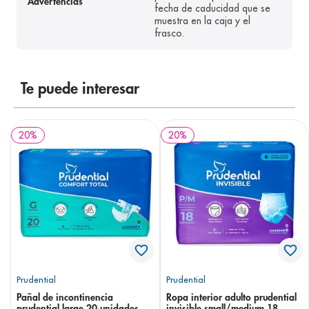
Advertencias
fecha de caducidad que se
muestra en la caja y el
frasco.
Te puede interesar
20
%
20
%
Prudential
Prudential
Pañal de incontinencia
Ropa interior adulto prudential
prudential large 20 unidades
invisible small/medium 18