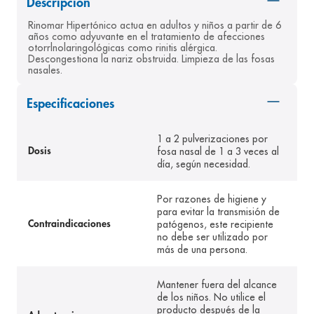
Descripción
8
.
pediasure
Rinomar Hipertónico actua en adultos y niños a partir de 6 
años como adyuvante en el tratamiento de afecciones 
9
.
panolini
otorrlnolaringológicas como rinitis alérgica. 
Descongestiona la nariz obstruida. Limpieza de las fosas 
10
.
prueba embarazo
nasales.
Especificaciones
1 a 2 pulverizaciones por
fosa nasal de 1 a 3 veces al
Dosis
día, según necesidad.
Por razones de higiene y
para evitar la transmisión de
patógenos, este recipiente
Contraindicaciones
no debe ser utilizado por
más de una persona.
Mantener fuera del alcance
de los niños. No utilice el
producto después de la