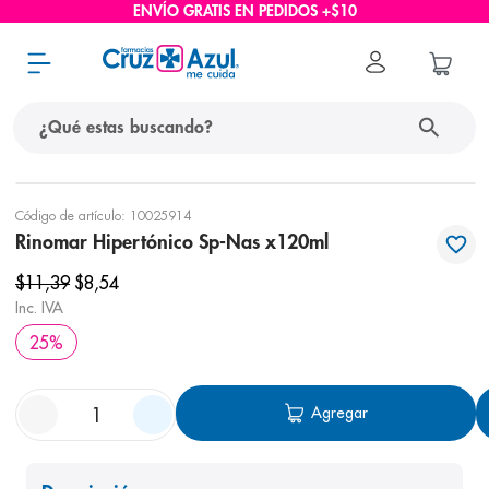
ENVÍO GRATIS EN PEDIDOS +$10
¿Qué estas buscando?
términos más buscados
Código de artículo
:
10025914
Rinomar Hipertónico Sp-Nas x120ml
1
.
protector solar
$
11
,
39
$
8
,
54
2
.
pañales
Inc. IVA
3
.
eucerin
25
%
4
.
cerave
5
.
nivea
Agregar
6
.
bioderma
7
.
shampoo