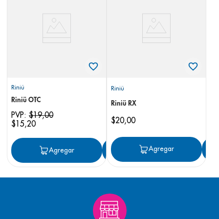
8
.
pediasure
9
.
panolini
10
.
prueba embarazo
Riniü
Riniü
Riniü OTC
Riniü RX
PVP:
$
19
,
00
$
20
,
00
$
15
,
20
Agregar
Agregar
Agregar