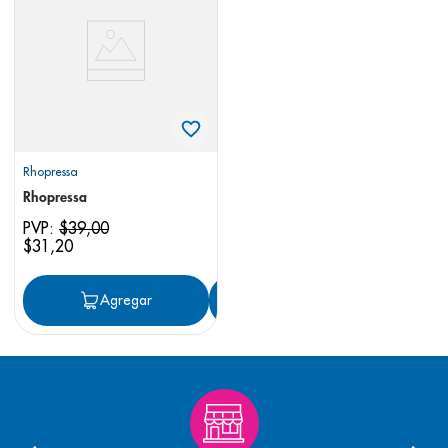
8
.
pediasure
9
.
panolini
10
.
prueba embarazo
Rhopressa
Rhopressa
PVP:
$
39
,
00
$
31
,
20
Agregar
Agregar