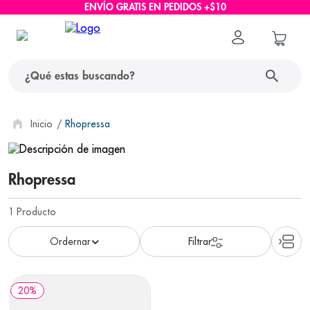
ENVÍO GRATIS EN PEDIDOS +$10
¿Qué estas buscando?
términos más buscados
Rhopressa
1
.
protector solar
Rhopressa
2
.
pañales
3
.
eucerin
1
Producto
4
.
cerave
5
.
nivea
6
.
bioderma
20
%
7
.
shampoo